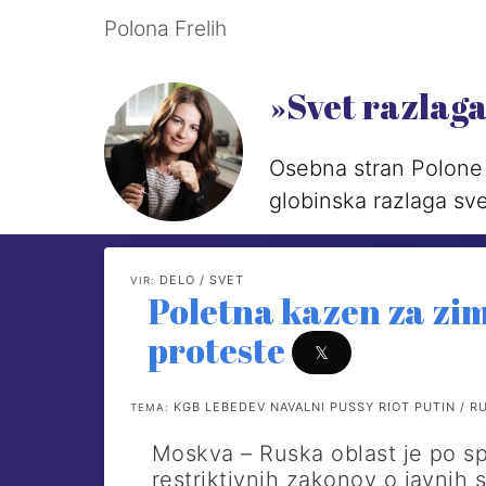
Polona Frelih
»Svet razlag
Osebna stran Polone 
globinska razlaga sve
DELO / SVET
VIR:
Poletna kazen za zi
proteste
𝕏
KGB LEBEDEV NAVALNI PUSSY RIOT PUTIN / R
TEMA:
Moskva – Ruska oblast je po sp
restriktivnih zakonov o javnih s