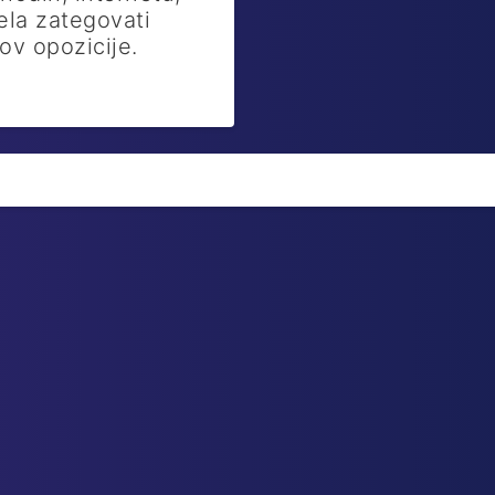
čela zategovati
ov opozicije.