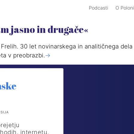
Podcasti
O Poloni
am jasno in drugače«
Frelih. 30 let novinarskega in analitičnega del
ta v preobrazbi.
->
mske
USIJA
rejetju
hodih, internetu,