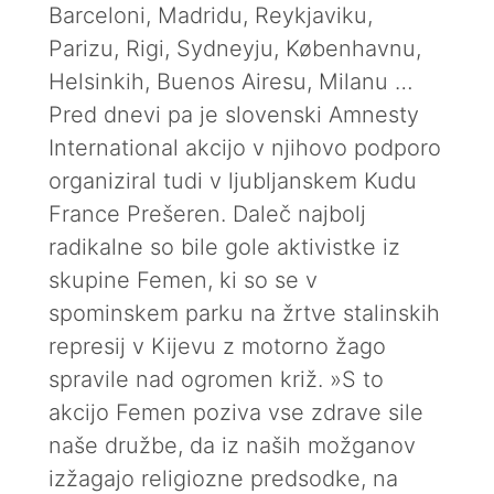
Barceloni, Madridu, Reykjaviku,
Parizu, Rigi, Sydneyju, Københavnu,
Helsinkih, Buenos Airesu, Milanu …
Pred dnevi pa je slovenski Amnesty
International akcijo v njihovo podporo
organiziral tudi v ljubljanskem Kudu
France Prešeren. Daleč najbolj
radikalne so bile gole aktivistke iz
skupine Femen, ki so se v
spominskem parku na žrtve stalinskih
represij v Kijevu z motorno žago
spravile nad ogromen križ. »S to
akcijo Femen poziva vse zdrave sile
naše družbe, da iz naših možganov
izžagajo religiozne predsodke, na