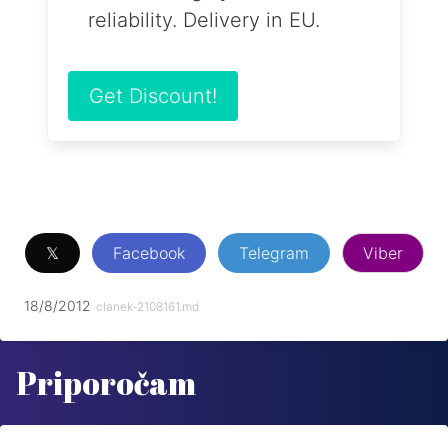
reliability. Delivery in EU.
Get Discount!
𝕏
Facebook
Telegram
Viber
18/8/2012
clanek-2108161.md
Priporočam