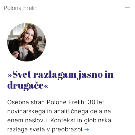
Polona Frelih
»Svet razlagam jasno in
drugače«
Osebna stran Polone Frelih. 30 let
novinarskega in analitičnega dela na
enem naslovu. Kontekst in globinska
razlaga sveta v preobrazbi.
->