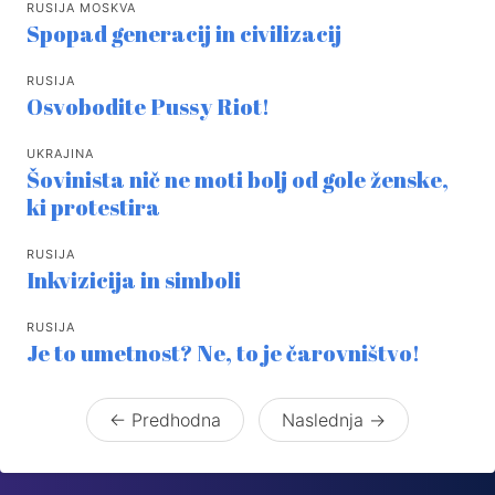
RUSIJA MOSKVA
Spopad generacij in civilizacij
RUSIJA
Osvobodite Pussy Riot!
UKRAJINA
Šovinista nič ne moti bolj od gole ženske,
ki protestira
RUSIJA
Inkvizicija in simboli
RUSIJA
Je to umetnost? Ne, to je čarovništvo!
← Predhodna
Naslednja →