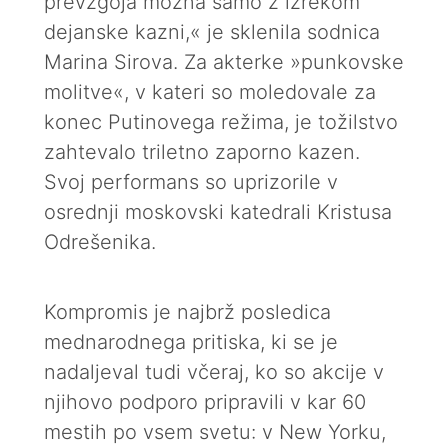
prevzgoja možna samo z izrekom
dejanske kazni,« je sklenila sodnica
Marina Sirova. Za akterke »punkovske
molitve«, v kateri so moledovale za
konec Putinovega režima, je tožilstvo
zahtevalo triletno zaporno kazen.
Svoj performans so uprizorile v
osrednji moskovski katedrali Kristusa
Odrešenika.
Kompromis je najbrž posledica
mednarodnega pritiska, ki se je
nadaljeval tudi včeraj, ko so akcije v
njihovo podporo pripravili v kar 60
mestih po vsem svetu: v New Yorku,