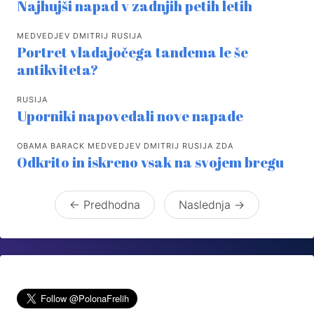
Najhujši napad v zadnjih petih letih
MEDVEDJEV DMITRIJ RUSIJA
Portret vladajočega tandema le še
antikviteta?
RUSIJA
Uporniki napovedali nove napade
OBAMA BARACK MEDVEDJEV DMITRIJ RUSIJA ZDA
Odkrito in iskreno vsak na svojem bregu
← Predhodna
Naslednja →