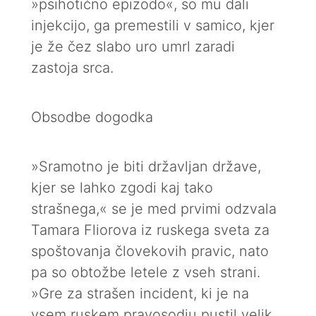
»psihotično epizodo«, so mu dali
injekcijo, ga premestili v samico, kjer
je že čez slabo uro umrl zaradi
zastoja srca.
Obsodbe dogodka
»Sramotno je biti državljan države,
kjer se lahko zgodi kaj tako
strašnega,« se je med prvimi odzvala
Tamara Fliorova iz ruskega sveta za
spoštovanja človekovih pravic, nato
pa so obtožbe letele z vseh strani.
»Gre za strašen incident, ki je na
vsem ruskem pravosodju pustil velik