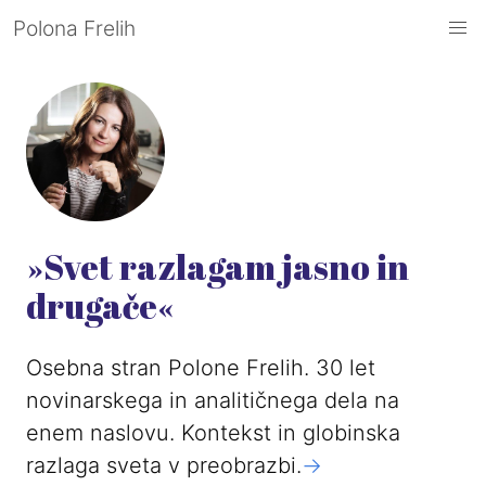
Polona Frelih
»Svet razlagam jasno in
drugače«
Osebna stran Polone Frelih. 30 let
novinarskega in analitičnega dela na
enem naslovu. Kontekst in globinska
razlaga sveta v preobrazbi.
->