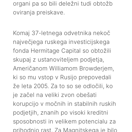
organi pa so bili deležni tudi obtožb
oviranja preiskave.
Komaj 37-letnega odvetnika nekoč
največjega ruskega investicijskega
fonda Hermitage Capital so obtožili
skupaj z ustanoviteljem podjetja,
Američanom Williamom Browderjem,
ki so mu vstop v Rusijo prepovedali
že leta 2005. Za to so se odločili, ko
je začel na veliki zvon obešati
korupcijo v močnih in stabilnih ruskih
podjetjih, znanih po visoki kreditni
sposobnosti in velikem potencialu za
prihodnjo rast. Za Magnitskega je bilo