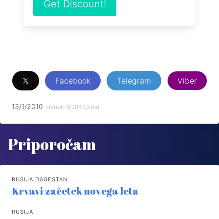
Get Discount!
𝕏
Facebook
Telegram
Viber
13/1/2010
clanek-1628423.md
Priporočam
RUSIJA DAGESTAN
Krvavi začetek novega leta
RUSIJA