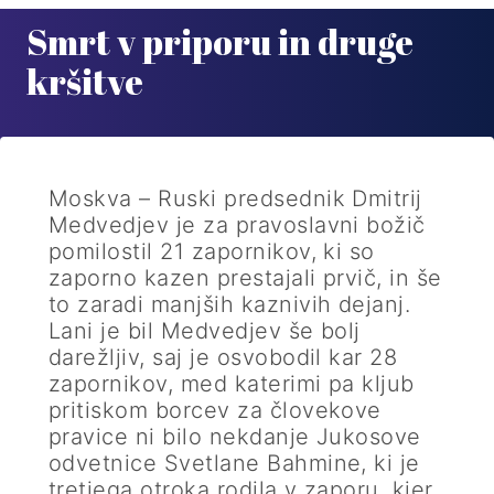
Smrt v priporu in druge
kršitve
Moskva – Ruski predsednik Dmitrij
Medvedjev je za pravoslavni božič
pomilostil 21 zapornikov, ki so
zaporno kazen prestajali prvič, in še
to zaradi manjših kaznivih dejanj.
Lani je bil Medvedjev še bolj
darežljiv, saj je osvobodil kar 28
zapornikov, med katerimi pa kljub
pritiskom borcev za človekove
pravice ni bilo nekdanje Jukosove
odvetnice Svetlane Bahmine, ki je
tretjega otroka rodila v zaporu, kjer