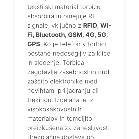
tekstilski material torbice
absorbira in omejuje RF
signale, vključno z
RFID, Wi-
Fi, Bluetooth, GSM, 4G, 5G,
GPS
. Ko je telefon v torbici,
postane nedosegljiv za klice
in sledenje. Torbica
zagotavlja zasebnost in nudi
zaščito elektronike med
nevihtami pri jadranju ali
trekingu. Izdelana je iz
visokokakovostnih
materialov in temeljito
preizkušena za zanesljivost.
Brezplačna dostava po