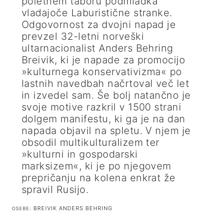
poletnem taboru podmladka
vladajoče Laburistične stranke.
Odgovornost za dvojni napad je
prevzel 32-letni norveški
ultarnacionalist Anders Behring
Breivik, ki je napade za promocijo
»kulturnega konservativizma« po
lastnih navedbah načrtoval več let
in izvedel sam. Še bolj natančno je
svoje motive razkril v 1500 strani
dolgem manifestu, ki ga je na dan
napada objavil na spletu. V njem je
obsodil multikulturalizem ter
»kulturni in gospodarski
marksizem«, ki je po njegovem
prepričanju na kolena enkrat že
spravil Rusijo.
BREIVIK ANDERS BEHRING
OSEBE: