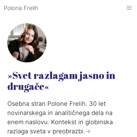
Polona Frelih
»Svet razlagam jasno in
drugače«
Osebna stran Polone Frelih. 30 let
novinarskega in analitičnega dela na
enem naslovu. Kontekst in globinska
razlaga sveta v preobrazbi.
->