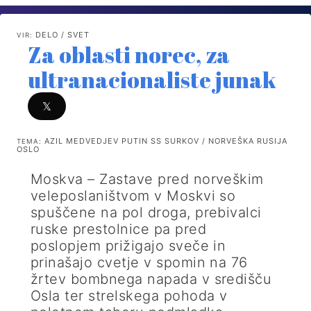
DELO / SVET
VIR:
Za oblasti norec, za
ultranacionaliste junak
𝕏
AZIL MEDVEDJEV PUTIN SS SURKOV / NORVEŠKA RUSIJA
TEMA:
OSLO
Moskva – Zastave pred norveškim
veleposlaništvom v Moskvi so
spuščene na pol droga, prebivalci
ruske prestolnice pa pred
poslopjem prižigajo sveče in
prinašajo cvetje v spomin na 76
žrtev bombnega napada v središču
Osla ter strelskega pohoda v