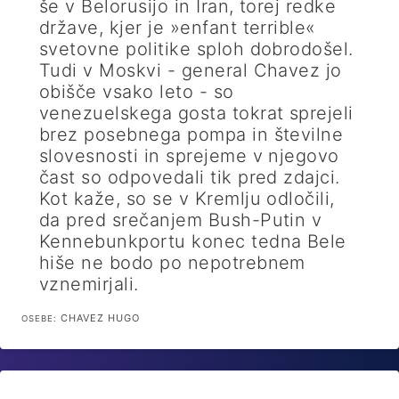
še v Belorusijo in Iran, torej redke
države, kjer je »enfant terrible«
svetovne politike sploh dobrodošel.
Tudi v Moskvi - general Chavez jo
obišče vsako leto - so
venezuelskega gosta tokrat sprejeli
brez posebnega pompa in številne
slovesnosti in sprejeme v njegovo
čast so odpovedali tik pred zdajci.
Kot kaže, so se v Kremlju odločili,
da pred srečanjem Bush-Putin v
Kennebunkportu konec tedna Bele
hiše ne bodo po nepotrebnem
vznemirjali.
CHAVEZ HUGO
OSEBE: