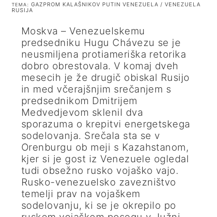
GAZPROM KALAŠNIKOV PUTIN VENEZUELA / VENEZUELA
TEMA:
RUSIJA
Moskva – Venezuelskemu
predsedniku Hugu Chávezu se je
neusmiljena protiameriška retorika
dobro obrestovala. V komaj dveh
mesecih je že drugič obiskal Rusijo
in med včerajšnjim srečanjem s
predsednikom Dmitrijem
Medvedjevom sklenil dva
sporazuma o krepitvi energetskega
sodelovanja. Srečala sta se v
Orenburgu ob meji s Kazahstanom,
kjer si je gost iz Venezuele ogledal
tudi obsežno rusko vojaško vajo.
Rusko-venezuelsko zavezništvo
temelji prav na vojaškem
sodelovanju, ki se je okrepilo po