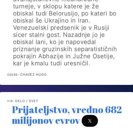
turneje, v sklopu katere je že
obiskal tudi Belorusijo, po kateri bo
obiskal še Ukrajino in Iran.
Venezuelski predsenik je v Rusiji
sicer stalni gost. Nazadnje jo je
obiskal lani, ko je napovedal
priznanje gruzinskih separatističnih
pokrajin Abhazije in Južne Osetije,
kar je kmalu tudi uresničil.
CHAVEZ HUGO
OSEBE:
DELO / SVET
VIR:
Prijateljstvo, vredno 682
milijonov evrov
𝕏