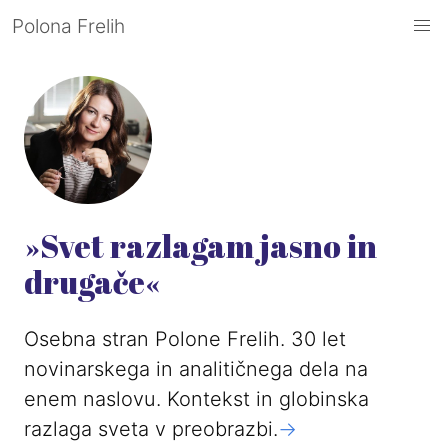
Polona Frelih
»Svet razlagam jasno in
drugače«
Osebna stran Polone Frelih. 30 let
novinarskega in analitičnega dela na
enem naslovu. Kontekst in globinska
razlaga sveta v preobrazbi.
->