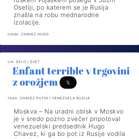
ruskem vojaškem posegu v Južni
Osetiji, po katerem se je Rusija
znašla na robu mednarodne
izolacije.
CHAVEZ HUGO
OSEBE:
DELO / SVET
VIR:
Enfant terrible v trgovini
z orožjem
𝕏
CHAVEZ PUTIN / VENEZUELA RUSIJA
TEMA:
Moskva – Na uradni obisk v Moskvo
je v sredo pozno zvečer pripotoval
venezuelski predsednik Hugo
Chavez, ki ga bo pot iz Rusije vodila