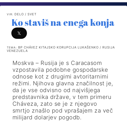
DELO / SVET
VIR:
Ko staviš na enega konja
𝕏
BP CHÁVEZ KITAJSKO KORUPCIJA LUKAŠENKO / RUSIJA
TEMA:
VENEZUELA
Moskva – Rusija je s Caracasom
vzpostavila podobne­ gospodarske
odnose kot z drugimi­ avtoritarnimi
režimi. Njihova glavna značilnost je,
da je vse odvisno od najvišjega
predstavnika države, v tem primeru
Cháveza, zato se je z njegovo
smrtjo znašlo pod vprašajem za več
milijard dolarjev pogodb.