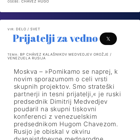
CHAVEZ HUGO
OSEBE:
DELO / SVET
VIR:
Prijatelji za vedno
𝕏
BP CHÁVEZ KALAŠNIKOV MEDVEDJEV OROŽJE /
TEMA:
VENEZUELA RUSIJA
Moskva – »Pomikamo se naprej, k
novim sporazumom o celi vrsti
skupnih projektov. Smo strateški
partnerji in tesni prijatelji,« je ruski
predsednik Dimitrij Medvedjev
poudaril na skupni tiskovni
konferenci z venezuelskim
predsednikom Hugom Chavezom.
Rusijo je obiskal v okviru
dvanajstdnevne mednarodne