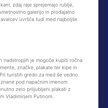
nkam, zdaj raje sprejemajo rublje,
 umetnostno galerijo in prodajalno
navalcev uvršča tudi med najboljše
eh nadstropjih je mogoče kupiti ročna
umente, značke, plakate ter kipe in
. Pri turistih gredo za med še vedno
ji znane pod napačnim imenom
utno zelo priljubljeni plakati z
om Vladimirjem Putinom.