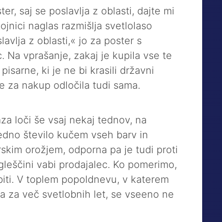
er, saj se poslavlja z oblasti, dajte mi
ojnici naglas razmišlja svetlolaso
lavlja z oblasti,« jo za poster s
 Na vprašanje, zakaj je kupila vse te
pisarne, ki je ne bi krasili državni
 je za nakup odločila tudi sama.
a loči še vsaj nekaj tednov, na
dno število kučem vseh barv in
skim orožjem, odporna pa je tudi proti
ngleščini vabi prodajalec. Ko pomerimo,
iti. V toplem popoldnevu, v katerem
a za več svetlobnih let, se vseeno ne