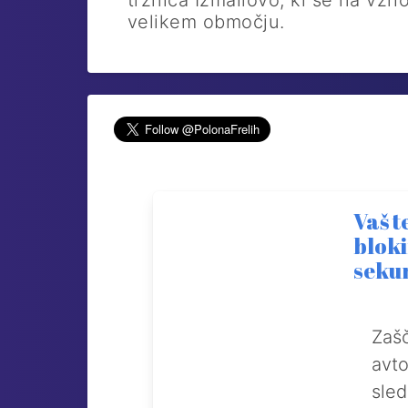
tržnica Izmailovo, ki se na vz
velikem območju.
Vaš t
bloki
seku
Zašč
avto
sle