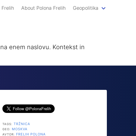
 Frelih
About Polona Frelih
Geopolitika
a na enem naslovu. Kontekst in
TRŽNICA
TAGS:
MOSKVA
GEO:
FRELIH POLONA
AVTOR: