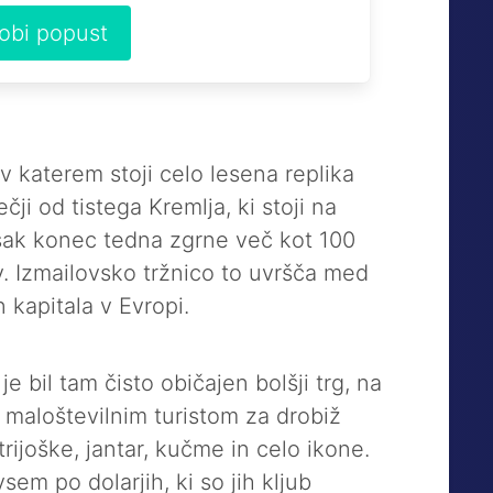
dobi popust
 katerem stoji celo lesena replika
ečji od tistega Kremlja, ki stoji na
ak konec tedna zgrne več kot 100
v. Izmailovsko tržnico to uvršča med
n kapitala v Evropi.
 bil tam čisto običajen bolšji trg, na
 maloštevilnim turistom za drobiž
ijoške, jantar, kučme in celo ikone.
sem po dolarjih, ki so jih kljub