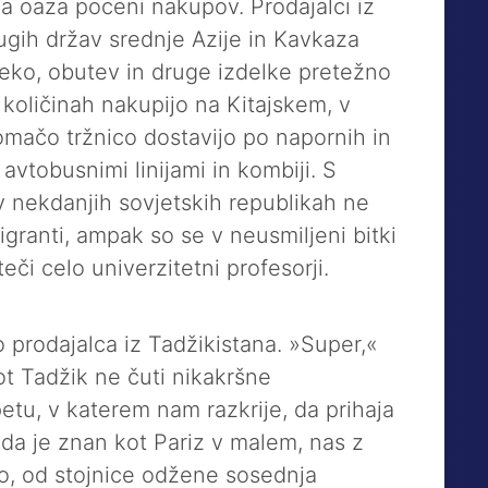
 oaza poceni nakupov. Prodajalci iz
ugih držav srednje Azije in Kavkaza
leko, obutev in druge izdelke pretežno
h količinah nakupijo na Kitajskem, v
domačo tržnico dostavijo po napornih in
avtobusnimi linijami in kombiji. S
v nekdanjih sovjetskih republikah ne
granti, ampak so se v neusmiljeni bitki
teči celo univerzitetni profesorji.
prodajalca iz Tadžikistana. »Super,«
kot Tadžik ne čuti nikakršne
etu, v katerem nam razkrije, da prihaja
da je znan kot Pariz v malem, nas z
o, od stojnice odžene sosednja