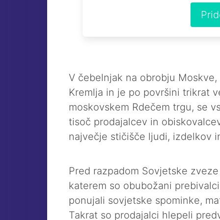
Pri
V čebelnjak na obrobju Moskve, v
Kremlja in je po površini trikrat v
moskovskem Rdečem trgu, se vs
tisoč prodajalcev in obiskovalce
največje stičišče ljudi, izdelkov i
Pred razpadom Sovjetske zveze je
katerem so obubožani prebivalci
ponujali sovjetske spominke, matr
Takrat so prodajalci hlepeli predv