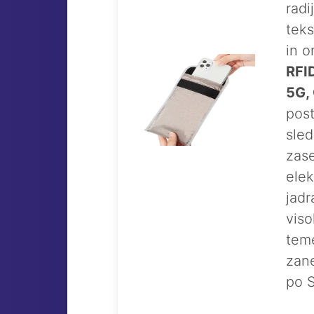
radi
teks
in o
RFID
5G,
post
sled
zase
elek
jadr
viso
teme
zane
po S