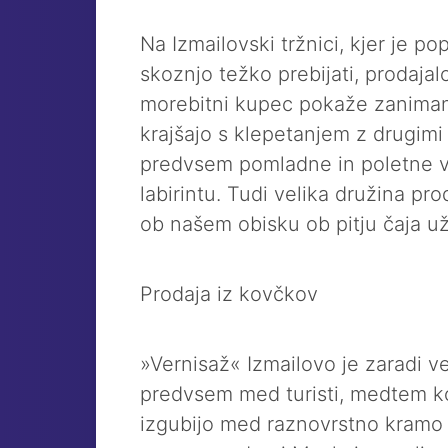
Na Izmailovski tržnici, kjer je p
skoznjo težko prebijati, prodajal
morebitni kupec pokaže zaniman
krajšajo s klepetanjem z drugimi p
predvsem pomladne in poletne vi
labirintu. Tudi velika družina pro
ob našem obisku ob pitju čaja u
Prodaja iz kovčkov
»Vernisaž« Izmailovo je zaradi ve
predvsem med turisti, medtem k
izgubijo med raznovrstno kramo b