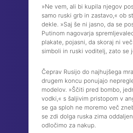
»Ne vem, ali bi kupila njegov post
samo ruski grb in zastavo,« ob st
dekle. »Saj še ni jasno, da se pos
Putinom nagovarja spremljevalec.
plakate, pojasni, da skoraj ni več 
simboli in ruski voditelj, zato se
Čeprav Rusijo do najhujšega mraz
drugem koncu ponujajo nepregle
modelov. »Ščiti pred bombo, jedr
vodki,« s šaljivim pristopom v a
se ga sploh ne moremo več zneb
se zdi dolga ruska zima oddaljen
odločimo za nakup.