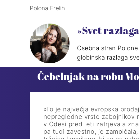
Polona Frelih
»Svet razlag
Osebna stran Polone 
globinska razlaga sve
Čebelnjak na robu Mo
»To je največja evropska prod
nepregledne vrste zabojnikov 
v Odesi pred leti zatrjevala zn
pa tudi zavestno, je zamolčala,