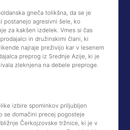
opoldanska gneča tolikšna, da se je
ci postanejo agresivni šele, ko
je za kakšen izdelek. Vmes si čas
rodajalci in družinskimi člani, ki
kende najraje preživijo kar v lesenem
dajalca preprog iz Srednje Azije, ki je
živala zleknjena na debele preproge.
like izbire spominkov priljubljen
o se domačini precej pogosteje
ližnje Čerkojzovske tržnice, ki je v