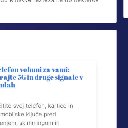
hodu Moskve razteza na 80 hektarov
elefon vohuni za vami:
rajte 5G in druge signale v
ndah
itite svoj telefon, kartice in
mobilske ključe pred
denjem, skimmingom in