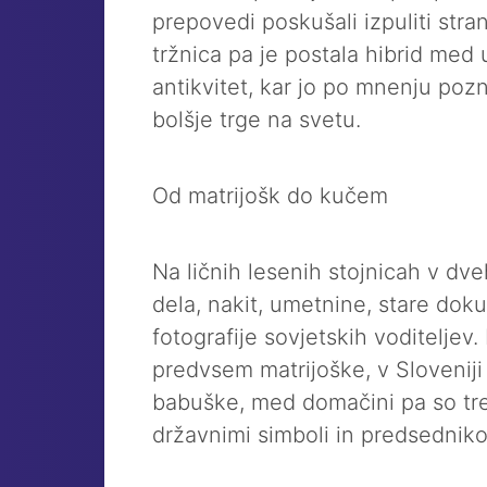
prepovedi poskušali izpuliti stra
tržnica pa je postala hibrid med
antikvitet, kar jo po mnenju poz
bolšje trge na svetu.
Od matrijošk do kučem
Na ličnih lesenih stojnicah v dv
dela, nakit, umetnine, stare dok
fotografije sovjetskih voditeljev
predvsem matrijoške, v Sloveni
babuške, med domačini pa so tren
državnimi simboli in predsednik