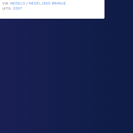
NEDELO
/
NEDELJSKO BRANJE
VIR:
2007
LETO: