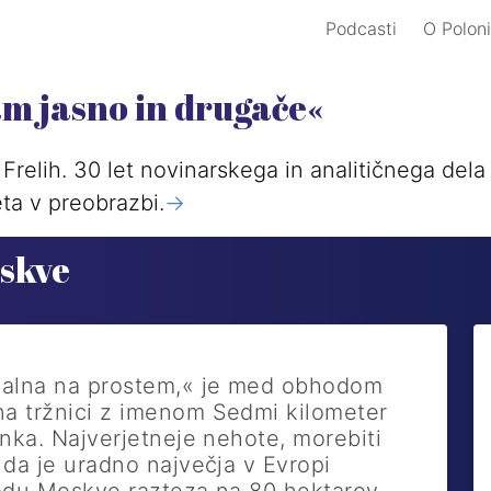
Podcasti
O Poloni
am jasno in drugače«
Frelih. 30 let novinarskega in analitičnega del
ta v preobrazbi.
->
skve
ajalna na prostem,« je med obhodom
na tržnici z imenom Sedmi kilometer
anka. Najverjetneje nehote, morebiti
 da je uradno največja v Evropi