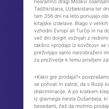
nesramno dragi Moskvi osamljena
Tadžikistana, Uzbekistana ter dr
tam 356 dni na leto ponujajo ob
kitajske izdelave. Blago v veliki
vzhodni Evropi ali Turčiji in na 
več dni dolgih vožnjah z rednimi 
takšno »prodajo iz kovčkov« se 
preživljajo samo neizobraženi imi
za preživetje k temu prisiljeni za
»Kako gre prodaja?« povprašamo 
se pohvali in zatrdi, da v Rusiji 
diskriminacije. A po kratkem klep
iz glavnega mesta Dušanbeja, ki 
besedami, češ da motimo prodaj