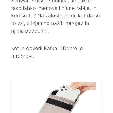
Schwartz nista zločinca, ampak bi
tako lahko imenovali njune rablje. In
kdo so to? Na žalost se zdi, kot da so
to vsi, z izjemno naših herojev in
njima podobnih.
Kot je govoril Kafka: »Dobro je
turobno«.