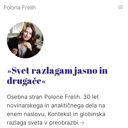
Polona Frelih
»Svet razlagam jasno in
drugače«
Osebna stran Polone Frelih. 30 let
novinarskega in analitičnega dela na
enem naslovu. Kontekst in globinska
razlaga sveta v preobrazbi.
->