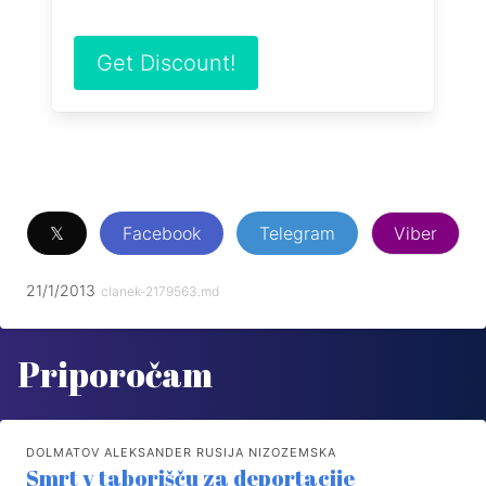
Get Discount!
𝕏
Facebook
Telegram
Viber
21/1/2013
clanek-2179563.md
Priporočam
DOLMATOV ALEKSANDER RUSIJA NIZOZEMSKA
Smrt v taborišču za deportacije