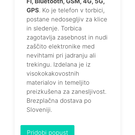
Fi, Bluetooth, GSM, 4G, 5G,
GPS
. Ko je telefon v torbici,
postane nedosegljiv za klice
in sledenje. Torbica
zagotavlja zasebnost in nudi
zaščito elektronike med
nevihtami pri jadranju ali
trekingu. Izdelana je iz
visokokakovostnih
materialov in temeljito
preizkušena za zanesljivost.
Brezplačna dostava po
Sloveniji.
Pridobi popust