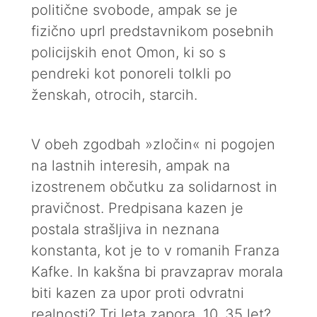
politične svobode, ampak se je
fizično uprl predstavnikom posebnih
policijskih enot Omon, ki so s
pendreki kot ponoreli tolkli po
ženskah, otrocih, starcih.
V obeh zgodbah »zločin« ni pogojen
na lastnih interesih, ampak na
izostrenem občutku za solidarnost in
pravičnost. Predpisana kazen je
postala strašljiva in neznana
konstanta, kot je to v romanih Franza
Kafke. In kakšna bi pravzaprav morala
biti kazen za upor proti odvratni
realnosti? Tri leta zapora, 10, 35 let?