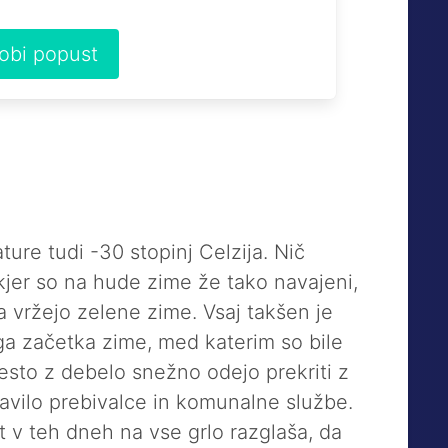
dobi popust
ure tudi -30 stopinj Celzija. Nič
kjer so na hude zime že tako navajeni,
ega vržejo zelene zime. Vsaj takšen je
a začetka zime, med katerim so bile
esto z debelo snežno odejo prekriti z
ravilo prebivalce in komunalne službe.
 v teh dneh na vse grlo razglaša, da