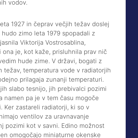
nih vodov.
eta 1927 in čeprav večjih težav doslej
 hudo zimo leta 1979 spopadali z
jasnila Viktorija Vostrosablina,
 ona je, kot kaže, prisluhnila prav nič
edim hude zime. V državi, bogati z
h težav, temperatura vode v radiatorjih
dejno prilagaja zunanji temperaturi.
h slabo tesnijo, jih prebivalci pozimi
v ta namen pa je v tem času mogoče
. Ker zastareli radiatorji, ki so v
 nimajo ventilov za uravnavanje
nj pozimi kot v savni. Edino možnost
oken omogočajo miniaturne okenske