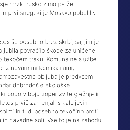
asje mrzlo rusko zimo pa že
n prvi sneg, ki je Moskvo pobelil v
etos še posebno brez skrbi, saj jim je
bljubila povračilo škode za uničene
 po tekočem traku. Komunalne službe
e z nevarnimi kemikalijami,
Samozavestna obljuba je predvsem
endar dobrodošle ekološke
ki bodo v boju zoper zvite gležnje in
letos prvič zamenjali s kalcijevim
 solmi in tudi posebno tekočino proti
a in navadne soli. Vse to je na zahodu