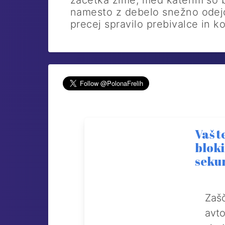
začetka zime, med katerim so b
namesto z debelo snežno odejo 
precej spravilo prebivalce in k
Vaš t
bloki
seku
Zašč
avto