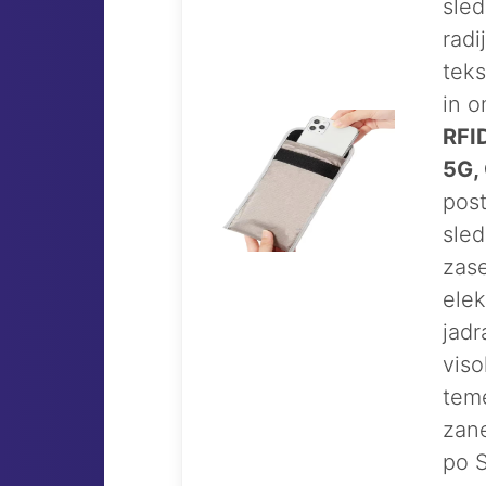
sle
radi
teks
in o
RFID
5G,
post
sled
zase
elek
jadr
viso
teme
zane
po S