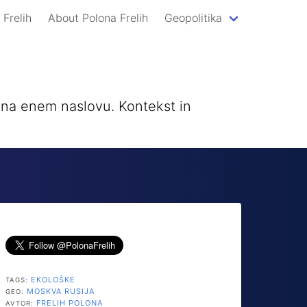
 Frelih
About Polona Frelih
Geopolitika
a na enem naslovu. Kontekst in
EKOLOŠKE
TAGS:
MOSKVA
RUSIJA
GEO:
FRELIH POLONA
AVTOR: