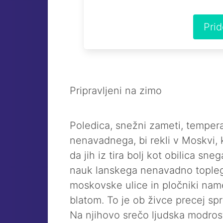
Pri
Pripravljeni na zimo
Poledica, snežni zameti, temperat
nenavadnega, bi rekli v Moskvi, 
da jih iz tira bolj kot obilica sn
nauk lanskega nenavadno topleg
moskovske ulice in pločniki nam
blatom. To je ob živce precej sp
Na njihovo srečo ljudska modrost