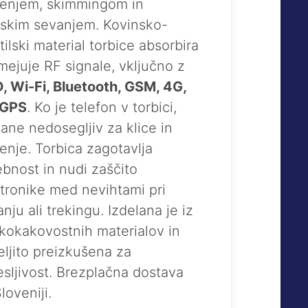
denjem, skimmingom in
jskim sevanjem. Kovinsko-
tilski material torbice absorbira
mejuje RF signale, vključno z
, Wi-Fi, Bluetooth, GSM, 4G,
 GPS
. Ko je telefon v torbici,
ane nedosegljiv za klice in
enje. Torbica zagotavlja
bnost in nudi zaščito
tronike med nevihtami pri
anju ali trekingu. Izdelana je iz
kokakovostnih materialov in
ljito preizkušena za
sljivost. Brezplačna dostava
loveniji.