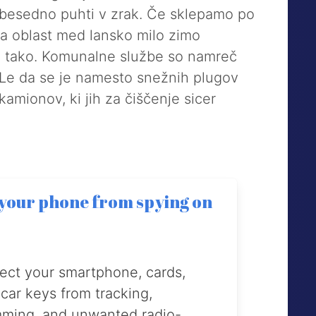
obesedno puhti v zrak. Če sklepamo po
a oblast med lansko milo zimo
ilo tako. Komunalne službe so namreč
. Le da se je namesto snežnih plugov
amionov, ki jih za čiščenje sicer
 your phone from spying on
ect your smartphone, cards,
car keys from tracking,
mming, and unwanted radio-