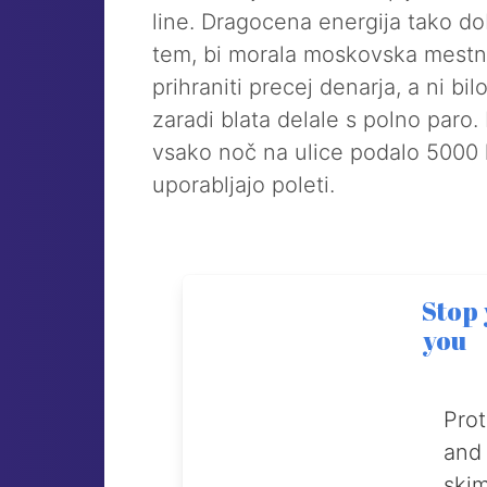
line. Dragocena energija tako d
tem, bi morala moskovska mestn
prihraniti precej denarja, a ni b
zaradi blata delale s polno paro
vsako noč na ulice podalo 5000 k
uporabljajo poleti.
Stop
you
Prot
and 
ski