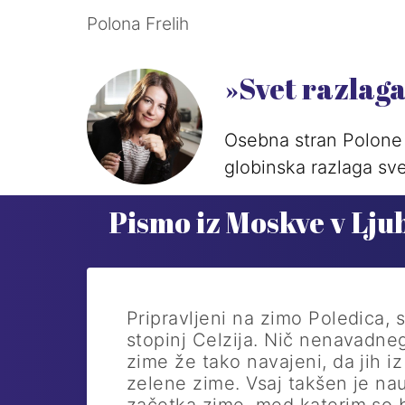
Polona Frelih
»Svet razlag
Osebna stran Polone 
globinska razlaga sve
Pismo iz Moskve v Lju
Pripravljeni na zimo Poledica, 
stopinj Celzija. Nič nenavadneg
zime že tako navajeni, da jih iz
zelene zime. Vsaj takšen je n