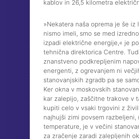
kablov in 26,5 kilometra električ
»Nekatera naša oprema je še iz l
nismo imeli, smo se med izredno
izpadi električne energije,« je po
tehnična direktorica Centre. Tudi
znanstveno podkrepljenim napov
energenti, z ogrevanjem ni večji
stanovanjskih zgradb pa se samo
Ker okna v moskovskih stanovanji
kar zalepijo, zaščitne trakove 
kupiti celo v vsaki trgovini z živili
najhujši zimi povsem razbeljeni,
temperature, je v večini stanova
za zračenje zaradi zalepljenih 