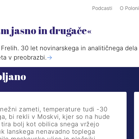
Podcasti
O Poloni
am jasno in drugače«
Frelih. 30 let novinarskega in analitičnega del
ta v preobrazbi.
->
bljano
snežni zameti, temperature tudi -30
a, bi rekli v Moskvi, kjer so na hude
 tira bolj kot obilica snega vržejo
auk lanskega nenavadno toplega