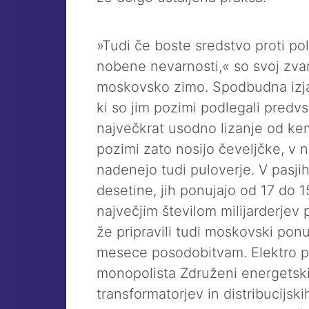
»Tudi če boste sredstvo proti pol
nobene nevarnosti,« so svoj zvar
moskovsko zimo. Spodbudna izja
ki so jim pozimi podlegali predvse
največkrat usodno lizanje od kem
pozimi zato nosijo čeveljčke, v n
nadenejo tudi puloverje. V pasjih 
desetine, jih ponujajo od 17 do 1
največjim številom milijarderjev
že pripravili tudi moskovski ponu
mesece posodobitvam. Elektro pod
monopolista Združeni energetski
transformatorjev in distribucijs