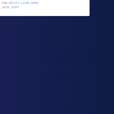
DELO
/
LJUBLJANA
VIR:
2007
LETO: