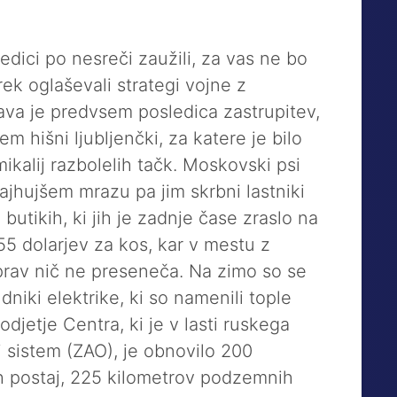
edici po nesreči zaužili, za vas ne bo
ek oglaševali strategi vojne z
va je predvsem posledica zastrupitev,
m hišni ljubljenčki, za katere je bilo
ikalij razbolelih tačk. Moskovski psi
ajhujšem mrazu pa jim skrbni lastniki
butikih, ki jih je zadnje čase zraslo na
55 dolarjev za kos, kar v mestu z
 prav nič ne preseneča. Na zimo so se
dniki elektrike, ki so namenili tople
jetje Centra, ki je v lasti ruskega
 sistem (ZAO), je obnovilo 200
kih postaj, 225 kilometrov podzemnih