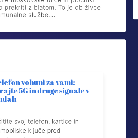
ile moskovske ulice in pločniki
prekriti z blatom. To je ob živce
omunalne službe....
elefon vohuni za vami:
rajte 5G in druge signale v
ndah
itite svoj telefon, kartice in
mobilske ključe pred