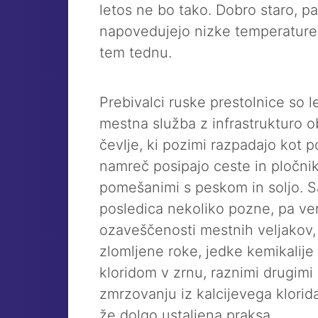
letos ne bo tako. Dobro staro, p
napovedujejo nizke temperature i
tem tednu.
Prebivalci ruske prestolnice so l
mestna služba z infrastrukturo o
čevlje, ki pozimi razpadajo kot
namreč posipajo ceste in pločnik
pomešanimi s peskom in soljo. 
posledica nekoliko pozne, pa v
ozaveščenosti mestnih veljakov, 
zlomljene roke, jedke kemikalije 
kloridom v zrnu, raznimi drugimi
zmrzovanju iz kalcijevega klorid
že dolgo ustaljena praksa.