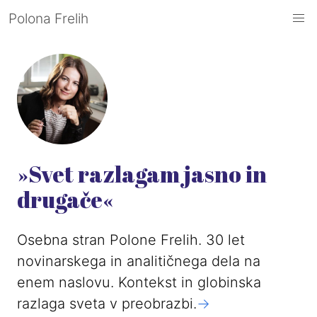
Polona Frelih
»Svet razlagam jasno in
drugače«
Osebna stran Polone Frelih. 30 let
novinarskega in analitičnega dela na
enem naslovu. Kontekst in globinska
razlaga sveta v preobrazbi.
->