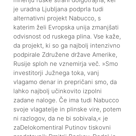
mnenju ruske strani dolgotrajna, ker
je uradna Ljubljana podprla tudi
alternativni projekt Nabucco, s
katerim želi Evropska unija zmanjšati
odvisnost od ruskega plina. Vse kaže,
da projekt, ki so ga najbolj intenzivno
podpirale Združene države Amerike,
Rusije sploh ne vznemirja več. »Smo
investitorji Južnega toka, vanj
vlagamo denar in prepričani smo, da
lahko najbolj učinkovito izpolni
zadane naloge. Če ima tudi Nabucco
svoje vlagatelje in plinske vire, potem
ni razlogov, da ne bi sobivala,« je
zaDelokomentiral Putinov tiskovni