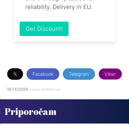
reliability. Delivery in EU.
Get Discount!
𝕏
Facebook
Telegram
Viber
16/11/2009
clanek-1606164.md
Priporočam