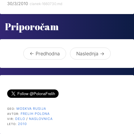
30/3/2010
clanek-1660730.md
Priporočam
← Predhodna
Naslednja →
MOSKVA
RUSIJA
GEO:
FRELIH POLONA
AVTOR:
DELO
/
NASLOVNICA
VIR:
2010
LETO: