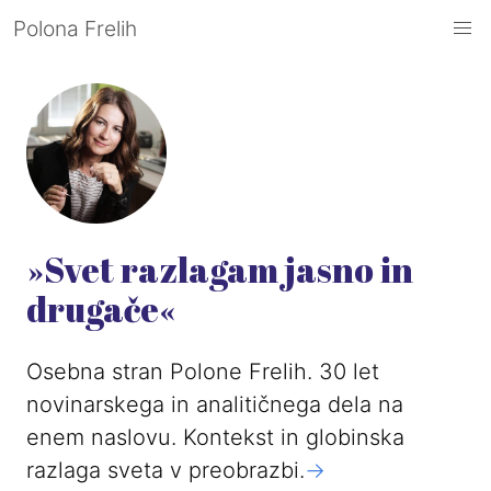
Polona Frelih
»Svet razlagam jasno in
drugače«
Osebna stran Polone Frelih. 30 let
novinarskega in analitičnega dela na
enem naslovu. Kontekst in globinska
razlaga sveta v preobrazbi.
->