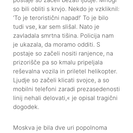
postaje so začeli bežati ljudje. Mnogi
so bili obliti s krvjo. Nekdo je vzkliknil:
‘To je teroristični napad!’ To je bilo
tudi vse, kar sem slišal. Nato je
zavladala smrtna tišina. Policija nam
je ukazala, da moramo odditi. S
postaje so začeli nositi ranjence, na
prizorišče pa so kmalu pripeljala
reševalna vozila in priletel helikopter.
Ljudje so začeli klicati svojce, a so
mobilni telefoni zaradi prezasedenosti
linij nehali delovati,« je opisal tragični
dogodek.
Moskva je bila dve uri popolnoma