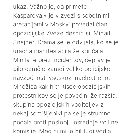
ukaz: Važno je, da primete
Kasparova!« je v zvezi s sobotnimi
aretacijami v Moskvi povedal član
opozicijske Zveze desnih sil Mihail
Šnajder. Drama se je odvijala, ko se je
uradna manifestacija že končala.
Minila je brez incidentov, čeprav je
bilo ozračje zaradi velike policijske
navzočnosti vseskozi naelektreno.
Množica kakih tri tisoč opozicijskih
protestnikov se je povečini že razšla,
skupina opozicijskih voditeljev z
nekaj somišljeniki pa se je strumno
podala proti poslopju osrednje volilne
komisije. Med njimi je bil tudi vodja