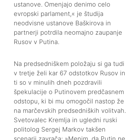
ustanove. Omenjajo denimo celo
evropski parlament,« je študija
neodvisne ustanove Baškirova in
partnerji potrdila neomajno zaupanje
Rusov v Putina.
Na predsedniškem položaju si ga tudi
v tretje želi kar 67 odstotkov Rusov in
ti so v minulih dneh pozdravili
špekulacije o Putinovem predčasnem
odstopu, ki bi mu omogočil nastop že
na marčevskih predsedniških volitvah.
Svetovalec Kremlja in ugledni ruski
politolog Sergej Markov takšen
scenarij zavrača: »Menim, da Putin ne