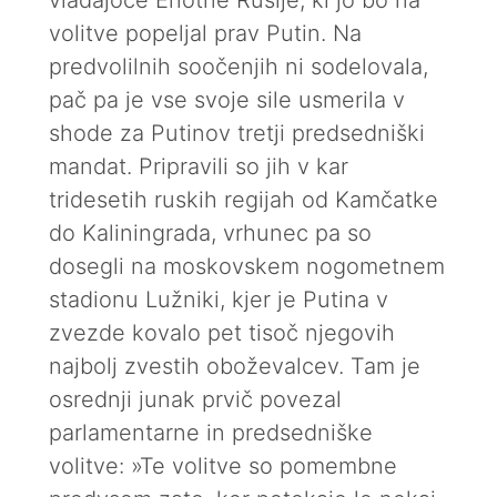
vladajoče Enotne Rusije, ki jo bo na
volitve popeljal prav Putin. Na
predvolilnih soočenjih ni sodelovala,
pač pa je vse svoje sile usmerila v
shode za Putinov tretji predsedniški
mandat. Pripravili so jih v kar
tridesetih ruskih regijah od Kamčatke
do Kaliningrada, vrhunec pa so
dosegli na moskovskem nogometnem
stadionu Lužniki, kjer je Putina v
zvezde kovalo pet tisoč njegovih
najbolj zvestih oboževalcev. Tam je
osrednji junak prvič povezal
parlamentarne in predsedniške
volitve: »Te volitve so pomembne