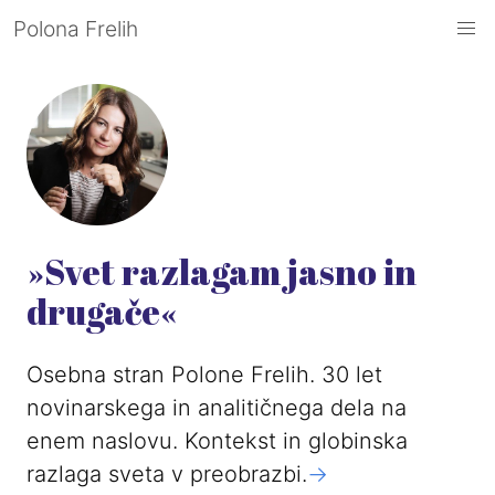
Polona Frelih
»Svet razlagam jasno in
drugače«
Osebna stran Polone Frelih. 30 let
novinarskega in analitičnega dela na
enem naslovu. Kontekst in globinska
razlaga sveta v preobrazbi.
->