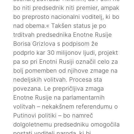
bo niti predsednik niti premier, ampak
bo preprosto nacionalni voditelj, ki bo
nad obema.« Takšen status je po
trditvah predsednika Enotne Rusije
Borisa Grizlova s podpisom že
podprlo kar 30 milijonov ljudi, projekt
pa so pri Enotni Rusiji označil celo za
bolj pomemben od njihove zmage na
nedeljskih volitvah. Procesa sta
povezana. Le prepričljiva zmaga
Enotne Rusije na parlamentarnih
volitvah – nekakšnem referendumu o
Putinovi politiki – bo namreč
dolgoletnemu predsedniku omogočila
postati voditelj naroda, ki bi