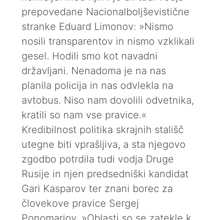
prepovedane Nacionalboljševistične
stranke Eduard Limonov: »Nismo
nosili transparentov in nismo vzklikali
gesel. Hodili smo kot navadni
državljani. Nenadoma je na nas
planila policija in nas odvlekla na
avtobus. Niso nam dovolili odvetnika,
kratili so nam vse pravice.«
Kredibilnost politika skrajnih stališč
utegne biti vprašljiva, a sta njegovo
zgodbo potrdila tudi vodja Druge
Rusije in njen predsedniški kandidat
Gari Kasparov ter znani borec za
človekove pravice Sergej
Ponomarjov. »Oblasti so se zatekle k