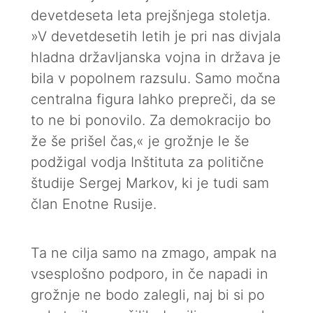
devetdeseta leta prejšnjega stoletja.
»V devetdesetih letih je pri nas divjala
hladna državljanska vojna in država je
bila v popolnem razsulu. Samo močna
centralna figura lahko prepreči, da se
to ne bi ponovilo. Za demokracijo bo
že še prišel čas,« je grožnje le še
podžigal vodja Inštituta za politične
študije Sergej Markov, ki je tudi sam
član Enotne Rusije.
Ta ne cilja samo na zmago, ampak na
vsesplošno podporo, in če napadi in
grožnje ne bodo zalegli, naj bi si po