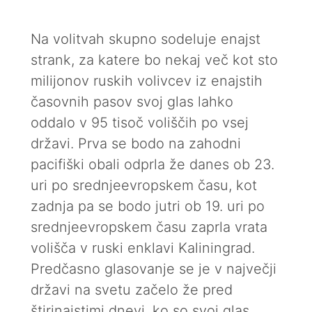
Na volitvah skupno sodeluje enajst
strank, za katere bo nekaj več kot sto
milijonov ruskih volivcev iz enajstih
časovnih pasov svoj glas lahko
oddalo v 95 tisoč voliščih po vsej
državi. Prva se bodo na zahodni
pacifiški obali odprla že danes ob 23.
uri po srednjeevropskem času, kot
zadnja pa se bodo jutri ob 19. uri po
srednjeevropskem času zaprla vrata
volišča v ruski enklavi Kaliningrad.
Predčasno glasovanje se je v največji
državi na svetu začelo že pred
štirinajstimi dnevi, ko so svoj glas