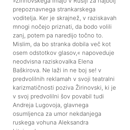
»Žirinovskega imajo v Rusiji za najbolj
prepoznavnega strankarskega
voditelja. Ker je skrajnež, v raziskavah
mnogi nočejo priznati, da bodo volili
zanj, potem pa naredijo točno to.
Mislim, da bo stranka dobila več kot
osem odstotkov glasov,« napoveduje
neodvisna raziskovalka Elena
Baškirova. Ne laži in ne boj se! v
predvolilnih reklamah v svoji teatralni
karizmatičnosti poziva Žirinovski, ki je
v svoj predvolilni šov povabil tudi
Andreja Lugovoja, glavnega
osumljenca za umor nekdanjega
ruskega vohuna Aleksandra