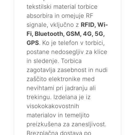
tekstilski material torbice
absorbira in omejuje RF
signale, vključno z
RFID, Wi-
Fi, Bluetooth, GSM, 4G, 5G,
GPS
. Ko je telefon v torbici,
postane nedosegljiv za klice
in sledenje. Torbica
zagotavlja zasebnost in nudi
zaščito elektronike med
nevihtami pri jadranju ali
trekingu. Izdelana je iz
visokokakovostnih
materialov in temeljito
preizkušena za zanesljivost.
Brezplačna dostava po