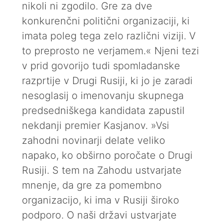
nikoli ni zgodilo. Gre za dve
konkurenčni politični organizaciji, ki
imata poleg tega zelo različni viziji. V
to preprosto ne verjamem.« Njeni tezi
v prid govorijo tudi spomladanske
razprtije v Drugi Rusiji, ki jo je zaradi
nesoglasij o imenovanju skupnega
predsedniškega kandidata zapustil
nekdanji premier Kasjanov. »Vsi
zahodni novinarji delate veliko
napako, ko obširno poročate o Drugi
Rusiji. S tem na Zahodu ustvarjate
mnenje, da gre za pomembno
organizacijo, ki ima v Rusiji široko
podporo. O naši državi ustvarjate