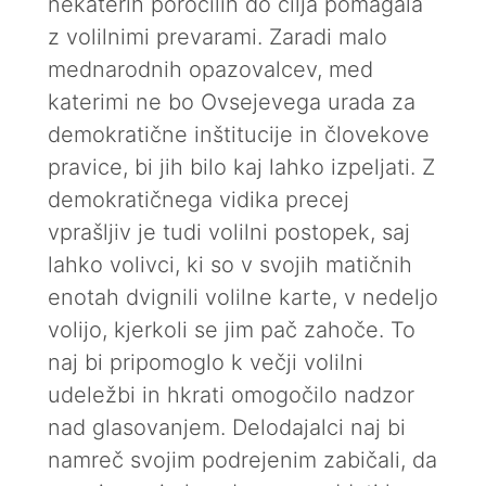
nekaterih poročilih do cilja pomagala
z volilnimi prevarami. Zaradi malo
mednarodnih opazovalcev, med
katerimi ne bo Ovsejevega urada za
demokratične inštitucije in človekove
pravice, bi jih bilo kaj lahko izpeljati. Z
demokratičnega vidika precej
vprašljiv je tudi volilni postopek, saj
lahko volivci, ki so v svojih matičnih
enotah dvignili volilne karte, v nedeljo
volijo, kjerkoli se jim pač zahoče. To
naj bi pripomoglo k večji volilni
udeležbi in hkrati omogočilo nadzor
nad glasovanjem. Delodajalci naj bi
namreč svojim podrejenim zabičali, da