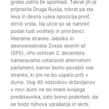
grobo zatrla že spomladi. Takrat jih je
pripravila Druga Rusija, tokrat pa sta
leva in desna ruska opozicija prvič
strnili vrste. Na ulice so se namreč
podali tudi voditelji in privrženci
liberalne stranke Jabolko in
desnosredinske Zveze desnih sil
(SPS). »Po volitvah 2. decembra
nameravamo ustanoviti alternativni
parlament, kamor bomo povabili vse
stranke, ki jim ne bo uspelo priti v
dumo. Vsaj 40 odstotkov državljanov
v novi dumi ne bo imelo svojega
predstavnika, zato bomo poskrbeli, da
se bodo njihova vprašanja in skrbi