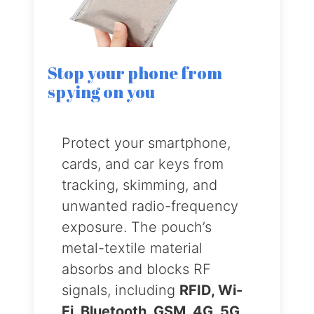
Stop your phone from
spying on you
Protect your smartphone,
cards, and car keys from
tracking, skimming, and
unwanted radio-frequency
exposure. The pouch’s
metal-textile material
absorbs and blocks RF
signals, including
RFID, Wi-
Fi, Bluetooth, GSM, 4G, 5G,