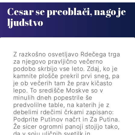
Cesar se preoblači, nago je
ljudstvo
Z razkošno osvetljavo Rdečega trga
za njegovo pravljično večerno
podobo skrbijo vse leto. Zdaj, ko je
kamnite plošče prekril prvi sneg, pa
je ob večerih tam že prav kičasto
lepo. To središče Moskve so v
minulih dneh popestrile še
predvolilne table, na katerih je z
debelimi rdečimi črkami zapisano:
Podprite Putinov načrt in Za Putina.
Že sicer ogromni panoji stojijo tako,
da v soju uličnih svetilk in