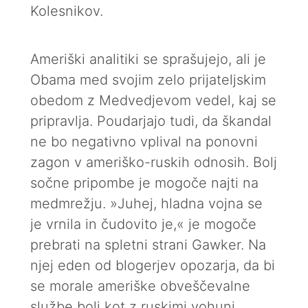
Kolesnikov.
Ameriški analitiki se sprašujejo, ali je
Obama med svojim zelo prijateljskim
obedom z Medvedjevom vedel, kaj se
pripravlja. Poudarjajo tudi, da škandal
ne bo negativno vplival na ponovni
zagon v ameriško-ruskih odnosih. Bolj
sočne pripombe je mogoče najti na
medmrežju. »Juhej, hladna vojna se
je vrnila in čudovito je,« je mogoče
prebrati na spletni strani Gawker. Na
njej eden od blogerjev opozarja, da bi
se morale ameriške obveščevalne
službe bolj kot z ruskimi vohuni