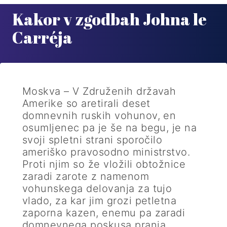
Kakor v zgodbah Johna le
Carréja
Moskva – V Združenih državah
Amerike so aretirali deset
domnevnih ruskih vohunov, en
osumljenec pa je še na begu, je na
svoji spletni strani sporočilo
ameriško pravosodno ministrstvo.
Proti njim so že vložili obtožnice
zaradi zarote z namenom
vohunskega delovanja za tujo
vlado, za kar jim grozi petletna
zaporna kazen, enemu pa zaradi
domnevnega poskusa pranja