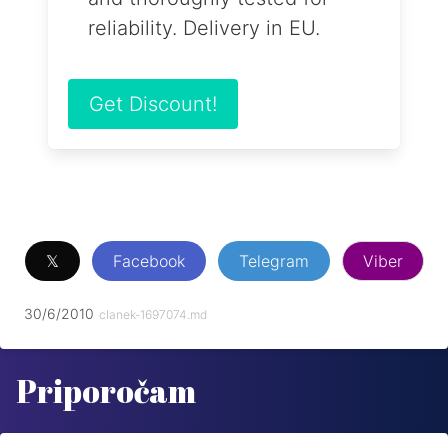
reliability. Delivery in EU.
Get Discount!
𝕏
Facebook
Telegram
Viber
30/6/2010
clanek-1697074.md
Priporočam