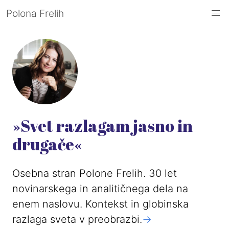
Polona Frelih
»Svet razlagam jasno in
drugače«
Osebna stran Polone Frelih. 30 let
novinarskega in analitičnega dela na
enem naslovu. Kontekst in globinska
razlaga sveta v preobrazbi.
->