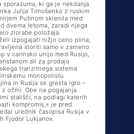
ga sporazuma, ki ga je nekdanja
erka Julija Timošenko z ruskim
mirjem Putinom sklenila med
ed dvema letoma, zaradi njega
elo zlorabe položaja.
želi izpogajati nižjo ceno plina,
pravljena storiti samo v zameno
op v carinsko unijo med Rusijo,
zahstanom ali za prodajo
nskega tranzitnega sistema
linskemu monopolistu
na in Rusija se gresta igro –
l z očmi. Obe na pogajanja
imi stališči, na podlagi katerih
najti kompromis,« je pred
dal urednik časopisa Rusija v
h Fjodor Lukjanov.