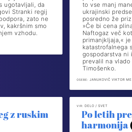
s ugotavljali, da
to vse manj mane
ovi Stranki regij
ukrajinski preds
podpora, zato ne
posredno že prizn
ov, kakršnim smo
»Če bi cena plina
ižnjem vzhodu.
Naftogaz več kot 
primanjkljaja,« je
katastrofalnega 
gospodarstva ni i
prevalil na vlado
Timošenko.
JANUKOVIČ VIKTOR ME
OSEBE:
DELO / SVET
VIR:
eg z ruskim
Po letih pr
harmonija