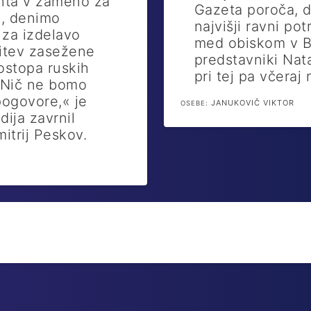
nta v zameno za
Gazeta poroča, d
č, denimo
najvišji ravni po
 za izdelavo
med obiskom v Br
nitev zasežene
predstavniki Nata
dostopa ruskih
pri tej pa včeraj 
 »Nič ne bomo
pogovore,« je
JANUKOVIČ VIKTOR
OSEBE:
ija zavrnil
itrij Peskov.