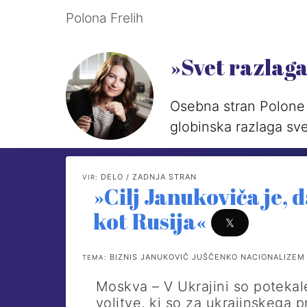
Polona Frelih
»Svet razlag
Osebna stran Polone 
globinska razlaga sve
DELO / ZADNJA STRAN
VIR:
»Cilj Janukoviča je,
kot Rusija«
𝕏
BIZNIS JANUKOVIČ JUŠČENKO NACIONALIZEM 
TEMA:
Moskva – V Ukrajini so poteka
volitve, ki so za ukrajinskega 