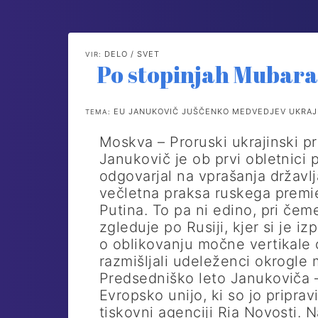
DELO / SVET
VIR:
Po stopinjah Mubar
EU JANUKOVIČ JUŠČENKO MEDVEDJEV UKRAJI
TEMA:
Moskva – Proruski ukrajinski p
Janukovič je ob prvi obletnici
odgovarjal na vprašanja državlj
večletna praksa ruskega premie
Putina. To pa ni edino, pri če
zgleduje po Rusiji, kjer si je iz
o oblikovanju močne vertikale o
razmišljali udeleženci okrogle
Predsedniško leto Janukoviča 
Evropsko unijo, ki so jo pripravil
tiskovni agenciji Ria Novosti. N