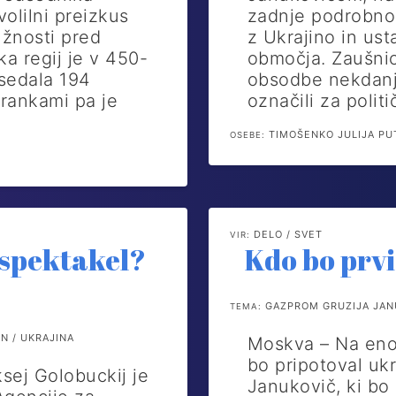
volilni preizkus
zadnje podrobno
žnosti pred
z Ukrajino in us
ka regij je v 450-
območja. Zaušnica
sedala 194
obsodbe nekdanje
trankami pa je
označili za polit
TIMOŠENKO JULIJA PUT
OSEBE:
DELO / SVET
VIR:
a spektakel?
Kdo bo prvi
GAZPROM GRUZIJA JANU
TEMA:
N / UKRAJINA
Moskva – Na enod
bo pripotoval ukr
ksej Golobuckij je
Janukovič, ki bo 