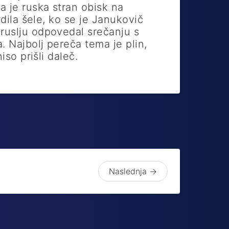
a je ruska stran obisk na
trdila šele, ko se je Janukovič
uslju odpovedal srečanju s
. Najbolj pereča tema je plin,
niso prišli daleč.
Naslednja →