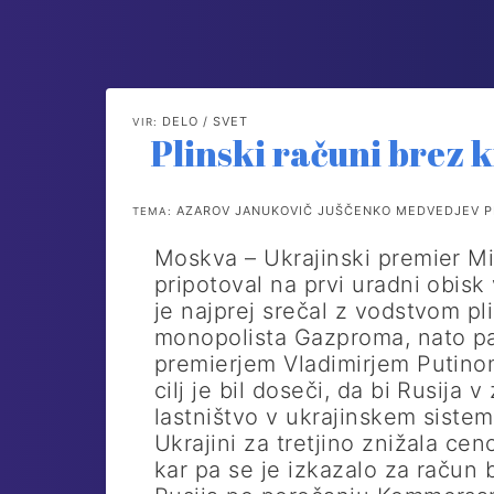
DELO / SVET
VIR:
Plinski računi brez 
AZAROV JANUKOVIČ JUŠČENKO MEDVEDJEV PLI
TEMA:
Moskva – Ukrajinski premier Mi
pripotoval na prvi uradni obisk
je najprej srečal z vodstvom p
monopolista Gazproma, nato pa
premierjem Vladimirjem Putino
cilj je bil doseči, da bi Rusija
lastništvo v ukrajinskem siste
Ukrajini za tretjino znižala ceno
kar pa se je izkazalo za račun 