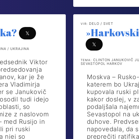
DELO / SVET
VIR:
aka?
»Harkovski
𝕏
𝕏
NA / UKRAJINA
CLINTON JANUKOVIČ JU
redsednik Viktor
TEMA:
SEVASTOPOL HARKOV
 predsedovanja
anov, kar je že
Moskva – Rusko-
ra Vladimirja
katerem bo Ukraji
mer se Janukovič
kupovala ruski p
posodil tudi idejo
kakor doslej, v z
blasti, so
podaljšala najem
 mize z naslovom
Sevastopol na uk
– med Rusijo in
duhove. Predvsem 
i pri ruski
napovedala, da s
a njej so
preprečiti ratifi