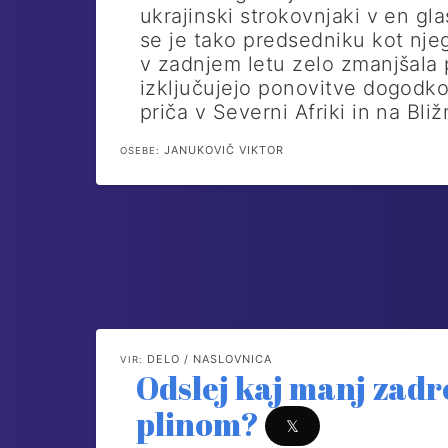
ukrajinski strokovnjaki v en gla
se je tako predsedniku kot njeg
v zadnjem letu zelo zmanjšala 
izključujejo ponovitve dogodk
priča v Severni Afriki in na Bl
JANUKOVIČ VIKTOR
OSEBE:
DELO / NASLOVNICA
VIR:
Odslej kaj manj zadr
plinom?
𝕏