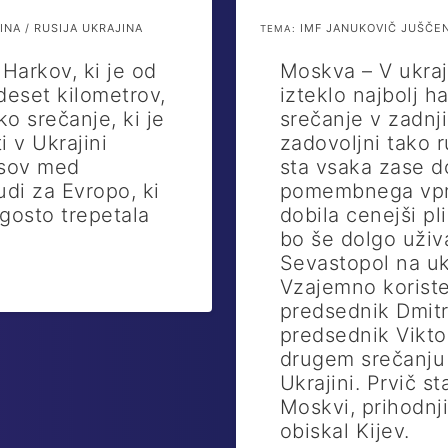
NA / RUSIJA UKRAJINA
IMF JANUKOVIČ JUŠČEN
TEMA:
Harkov, ki je od
Moskva – V ukra
deset kilometrov,
izteklo najbolj 
ko srečanje, ki je
srečanje v zadnji
i v Ukrajini
zadovoljni tako r
osov med
sta vsaka zase do
udi za Evropo, ki
pomembnega vpraš
gosto trepetala
dobila cenejši pl
bo še dolgo uživa
Sevastopol na uk
Vzajemno koriste
predsednik Dmitr
predsednik Vikto
drugem srečanju
Ukrajini. Prvič s
Moskvi, prihodn
obiskal Kijev.