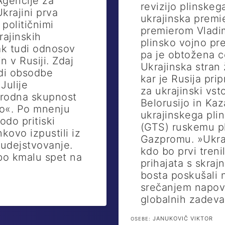
Agencije za
revizijo plinske
Ukrajini prva
ukrajinska premi
 političnimi
premierom Vladi
rajinskih
plinsko vojno pr
ak tudi odnosov
pa je obtožena c
n v Rusiji. Zdaj
Ukrajinska stran 
adi obsodbe
kar je Rusija pri
Julije
za ukrajinski vst
arodna skupnost
Belorusijo in Ka
no«. Po mnenju
ukrajinskega pli
do pritiski
(GTS) ruskemu p
kovo izpustili iz
Gazpromu. »Ukraji
o udejstvovanje.
kdo bo prvi treni
bo kmalu spet na
prihajata s skrajn
bosta poskušali 
srečanjem napove
globalnih zadeva
JANUKOVIČ VIKTOR
OSEBE: