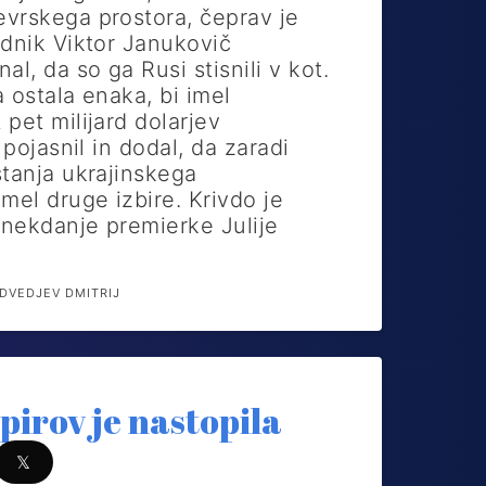
vrskega prostora, čeprav je
ednik Viktor Janukovič
al, da so ga Rusi stisnili v kot.
 ostala enaka, bi imel
pet milijard dolarjev
 pojasnil in dodal, da zaradi
stanja ukrajinskega
mel druge izbire. Krivdo je
 nekdanje premierke Julije
DVEDJEV DMITRIJ
epirov je nastopila
𝕏