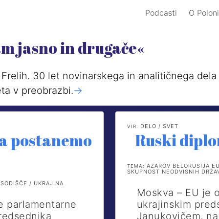
Podcasti
O Poloni
am jasno in drugače«
Frelih. 30 let novinarskega in analitičnega del
ta v preobrazbi.
->
DELO / SVET
VIR:
 da postanemo
Ruski diplo
AZAROV BELORUSIJA EU
TEMA:
SKUPNOST NEODVISNIH DRŽA
SODIŠČE / UKRAJINA
Moskva – EU je 
le parlamentarne
ukrajinskim pre
predsednika
Janukovičem, na 