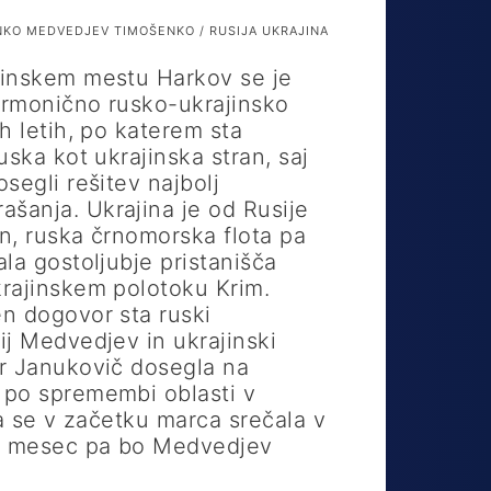
KO MEDVEDJEV TIMOŠENKO / RUSIJA UKRAJINA
jinskem mestu Harkov se je
harmonično rusko-ukrajinsko
h letih, po katerem sta
uska kot ukrajinska stran, saj
segli rešitev najbolj
anja. Ukrajina je od Rusije
in, ruska črnomorska flota pa
la gostoljubje pristanišča
rajinskem polotoku Krim.
n dogovor sta ruski
ij Medvedjev in ukrajinski
r Janukovič dosegla na
 po spremembi oblasti v
ta se v začetku marca srečala v
ji mesec pa bo Medvedjev