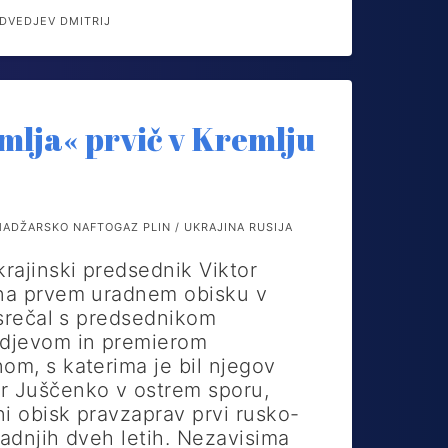
DVEDJEV DMITRIJ
mlja« prvič v Kremlju
DŽARSKO NAFTOGAZ PLIN / UKRAJINA RUSIJA
rajinski predsednik Viktor
 na prvem uradnem obisku v
e srečal s predsednikom
djevom in premierom
om, s katerima je bil njegov
r Juščenko v ostrem sporu,
tni obisk pravzaprav prvi rusko-
zadnjih dveh letih. Nezavisima