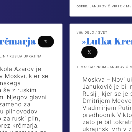
JANUKOVIČ VIKTOR ME
OSEBE:
DELO / SVET
VIR:
krčmarja
»Lutka Kre
𝕏
𝕏
N / RUSIJA UKRAJINA
GAZPROM JANUKOVIČ MA
kola Azarov je
TEMA:
 v Moskvi, kjer se
Moskva – Novi uk
linskega
Janukovič je bil
 še z ruskim
Rusiji, kjer se j
m. Njegov glavni
Dmitrijem Medve
 v zameno za
Vladimirjem Putin
mu plinovodov
predhodnik Vikto
 za ruski plin,
zato je bil tokra
brez krčmarja.
ukrajinski vrh v 