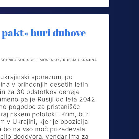
 pakt« buri duhove
ŠČENKO SODIŠČE TIMOŠENKO / RUSIJA UKRAJINA
ukrajinski sporazum, po
na v prihodnjih desetih letih
lin za 30 odstotkov ceneje
ameno pa je Rusiji do leta 2042
no pogodbo za pristanišče
rajinskem polotoku Krim, buri
v Ukrajini, kjer je opozicija
i bo na vso moč prizadevala
kacijo dogovora, vendar ima za