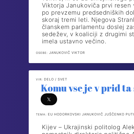
Viktorja Janukoviča prvi resen 
po prevzemu predsedniških dol
skoraj tremi leti. Njegova Stran
članskem parlamentu doslej za
sedežev, v koaliciji z drugimi s
imela ustavno večino.
JANUKOVIČ VIKTOR
OSEBE:
DELO / SVET
VIR:
Komu vse je v prid t
𝕏
EU HODORKOVSKI JANUKOVIČ JUŠČENKO PUTI
TEMA:
Kijev – Ukrajinski politolog Ale