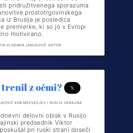
sti pridružitvenega sporazuma
tanovitve prostotrgovinskega
 iz Bruslja je posledica
 premierke, ki so jo v Evropi
ično motivirano.
IN VLADIMIR JANUKOVIČ VIKTOR
 trenil z očmi?
𝕏
KOVIČ KGB MEDVEDJEV / RUSIJA UKRAJINA
nevni delovni obisk v Rusijo
ajinski predsednik Viktor
poskušal pri ruski strani doseči