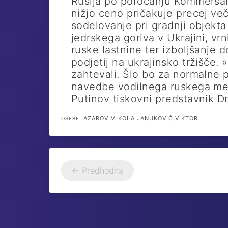
Rusija po poročanju Kommersa
nižjo ceno pričakuje precej ve
sodelovanje pri gradnji objekta
jedrskega goriva v Ukrajini, vr
ruske lastnine ter izboljšanje 
podjetij na ukrajinsko tržišče.
zahtevali. Šlo bo za normalne 
navedbe vodilnega ruskega med
Putinov tiskovni predstavnik Dm
AZAROV MIKOLA JANUKOVIČ VIKTOR
OSEBE:
← Predhodna