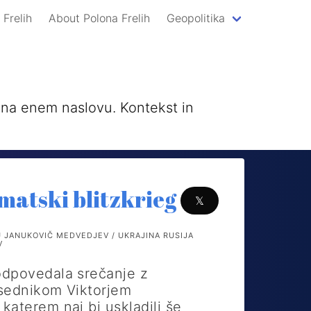
 Frelih
About Polona Frelih
Geopolitika
a na enem naslovu. Kontekst in
matski blitzkrieg
𝕏
 JANUKOVIČ MEDVEDJEV / UKRAJINA RUSIJA
V
odpovedala srečanje z
dsednikom Viktorjem
katerem naj bi uskladili še