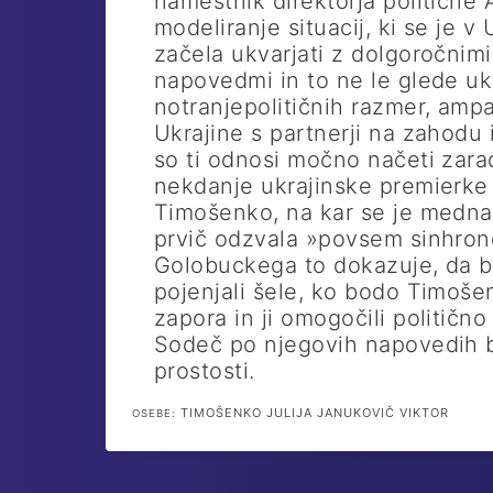
namestnik direktorja politične 
modeliranje situacij, ki se je v 
začela ukvarjati z dolgoročnimi
napovedmi in to ne le glede uk
notranjepolitičnih razmer, amp
Ukrajine s partnerji na zahodu i
so ti odnosi močno načeti zar
nekdanje ukrajinske premierke 
Timošenko, na kar se je medn
prvič odzvala »povsem sinhro
Golobuckega to dokazuje, da bo
pojenjali šele, ko bodo Timošen
zapora in ji omogočili političn
Sodeč po njegovih napovedih 
prostosti.
TIMOŠENKO JULIJA JANUKOVIČ VIKTOR
OSEBE: