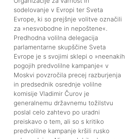
Organizacije za varnost in
sodelovanje v Evropi ter Sveta
Evrope, ki so prejšnje volitve označili
za »nesvobodne in nepoštene«.
Predhodna volilna delegacija
parlamentarne skupščine Sveta
Evrope je s svojimi sklepi o »neenakih
pogojih predvolilne kampanje« v
Moskvi povzročila precej razburjenja
in predsednik osrednje volilne
komisije Vladimir Čurov je
generalnemu državnemu tožilstvu
poslal celo zahtevo po uradni
preiskavo o tem, ali so s kritiko
predvolilne kampanje kršili rusko