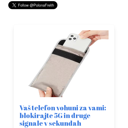
Vaš telefon vohuni za vami:
blokirajte 5G in druge
signale v sekundah