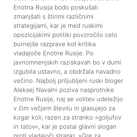
Enotna Rusija bodo poskušali
zmanjšati s štirimi različnimi
strategijami, kar je med ruskimi
opozicijskimi politiki povzročilo celo
burnejše razprave kot kritika
vladajoče Enotne Rusije. Po
javnomnenjskih raziskavah bo v dumi
izgubila ustavno, a obdržala navadno
večino. Najbolj priljubljeni ruski bloger
Aleksej Navalni poziva nasprotnike
Enotne Rusije, naj se volitev udeležijo
v čim večjem številu in glasujejo za
kogar koli, razen za stranko »goljufov
in tatov«, kar je postal glavni slogan
proti vladajoči stranki. »Gre za