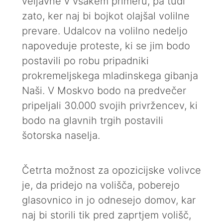
veljavne v vsakem primeru, pa tudi
zato, ker naj bi bojkot olajšal volilne
prevare. Udalcov na volilno nedeljo
napoveduje proteste, ki se jim bodo
postavili po robu pripadniki
prokremeljskega mladinskega gibanja
Naši. V Moskvo bodo na predvečer
pripeljali 30.000 svojih privržencev, ki
bodo na glavnih trgih postavili
šotorska naselja.
Četrta možnost za opozicijske volivce
je, da pridejo na volišča, poberejo
glasovnico in jo odnesejo domov, kar
naj bi storili tik pred zaprtjem volišč,