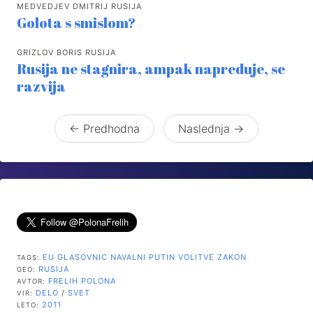
MEDVEDJEV DMITRIJ RUSIJA
Golota s smislom?
GRIZLOV BORIS RUSIJA
Rusija ne stagnira, ampak napreduje, se
razvija
← Predhodna
Naslednja →
EU
GLASOVNIC
NAVALNI
PUTIN
VOLITVE
ZAKON
TAGS:
RUSIJA
GEO:
FRELIH POLONA
AVTOR:
DELO
/
SVET
VIR:
2011
LETO: