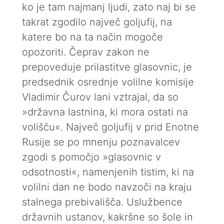
ko je tam najmanj ljudi, zato naj bi se
takrat zgodilo največ goljufij, na
katere bo na ta način mogoče
opozoriti. Čeprav zakon ne
prepoveduje prilastitve glasovnic, je
predsednik osrednje volilne komisije
Vladimir Čurov lani vztrajal, da so
»državna lastnina, ki mora ostati na
volišču«. Največ goljufij v prid Enotne
Rusije se po mnenju poznavalcev
zgodi s pomočjo »glasovnic v
odsotnosti«, namenjenih tistim, ki na
volilni dan ne bodo navzoči na kraju
stalnega prebivališča. Uslužbence
državnih ustanov, kakršne so šole in