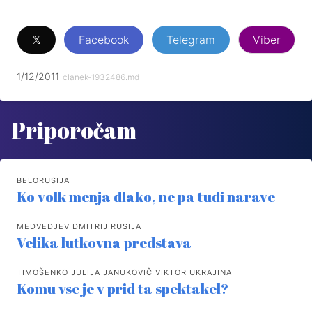
𝕏
Facebook
Telegram
Viber
1/12/2011
clanek-1932486.md
Priporočam
BELORUSIJA
Ko volk menja dlako, ne pa tudi narave
MEDVEDJEV DMITRIJ RUSIJA
Velika lutkovna predstava
TIMOŠENKO JULIJA JANUKOVIČ VIKTOR UKRAJINA
Komu vse je v prid ta spektakel?