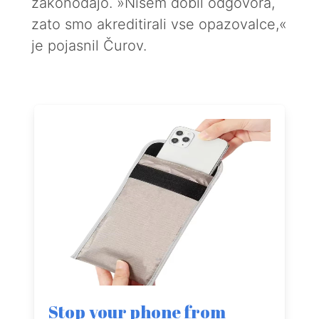
zakonodajo. »Nisem dobil odgovora,
zato smo akreditirali vse opazovalce,«
je pojasnil Čurov.
Stop your phone from