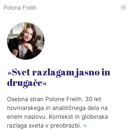
Polona Frelih
»Svet razlagam jasno in
drugače«
Osebna stran Polone Frelih. 30 let
novinarskega in analitičnega dela na
enem naslovu. Kontekst in globinska
razlaga sveta v preobrazbi.
->