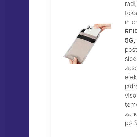
radi
teks
in o
RFID
5G,
post
sled
zase
elek
jadr
viso
teme
zane
po S