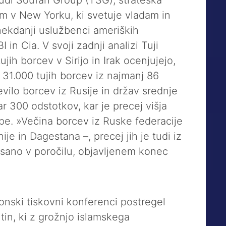
udi Soufan Group (TSG), strateška
m v New Yorku, ki svetuje vladam in
 nekdanji uslužbenci ameriških
 in Cia. V svoji zadnji analizi Tuji
jih borcev v Sirijo in Irak ocenjujejo,
 31.000 tujih borcev iz najmanj 86
evilo borcev iz Rusije in držav srednje
ar 300 odstotkov, kar je precej višja
pe. »Večina borcev iz Ruske federacije
e in Dagestana –, precej jih je tudi iz
isano v poročilu, objavljenem konec
onski tiskovni konferenci postregel
tin, ki z grožnjo islamskega