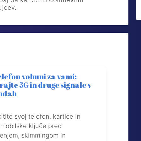
upaj pa kar 3318 domnevnih
ujcev.
elefon vohuni za vami:
rajte 5G in druge signale v
ndah
itite svoj telefon, kartice in
mobilske ključe pred
denjem, skimmingom in