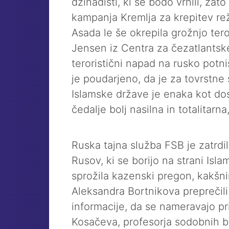
džihadisti, ki se bodo vrnili, zato
kampanja Kremlja za krepitev re
Asada le še okrepila grožnjo tero
Jensen iz Centra za čezatlantsk
teroristični napad na rusko potni
je poudarjeno, da je za tovrstne
Islamske države je enaka kot dosl
čedalje bolj nasilna in totalitarn
Ruska tajna služba FSB je zatrd
Rusov, ki se borijo na strani Isla
sprožila kazenski pregon, kakšni
Aleksandra Bortnikova preprečili 
informacije, da se nameravajo pri
Kosačeva, profesorja sodobnih bl