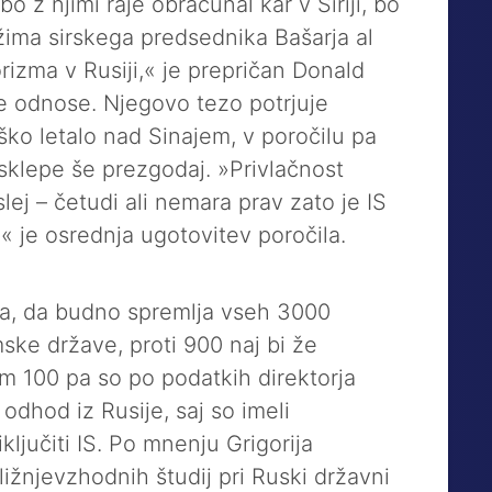
 bo z njimi raje obračunal kar v Siriji, bo
žima sirskega predsednika Bašarja al
rizma v Rusiji,« je prepričan Donald
e odnose. Njegovo tezo potrjuje
ško letalo nad Sinajem, v poročilu pa
 sklepe še prezgodaj. »Privlačnost
ej – četudi ali nemara prav zato je IS
a,« je osrednja ugotovitev poročila.
ila, da budno spremlja vseh 3000
mske države, proti 900 naj bi že
m 100 pa so po podatkih direktorja
odhod iz Rusije, saj so imeli
ključiti IS. Po mnenju Grigorija
ižnjevzhodnih študij pri Ruski državni