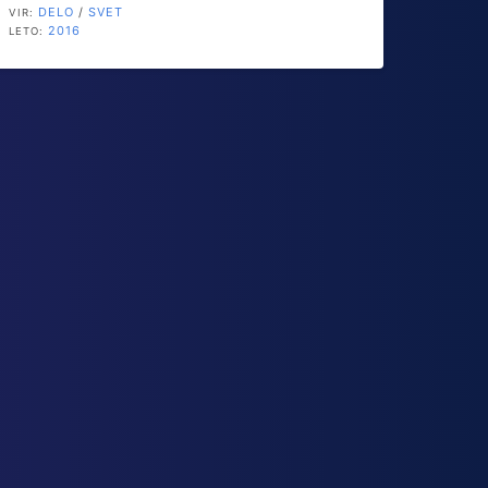
DELO
/
SVET
VIR:
2016
LETO: