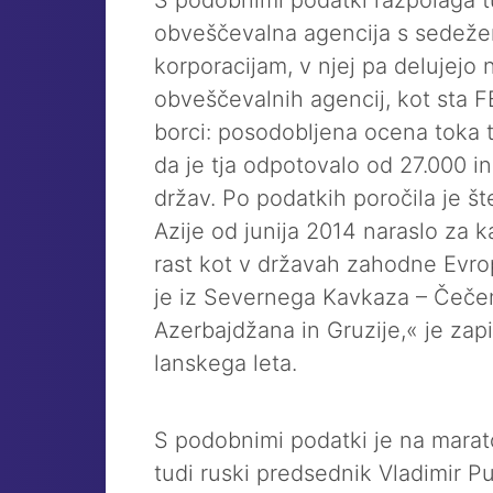
S podobnimi podatki razpolaga t
obveščevalna agencija s sedeže
korporacijam, v njej pa delujejo
obveščevalnih agencij, kot sta FBI
borci: posodobljena ocena toka tu
da je tja odpotovalo od 27.000 in
držav. Po podatkih poročila je št
Azije od junija 2014 naraslo za k
rast kot v državah zahodne Evro
je iz Severnega Kavkaza – Čečenij
Azerbajdžana in Gruzije,« je zap
lanskega leta.
S podobnimi podatki je na marat
tudi ruski predsednik Vladimir Pu