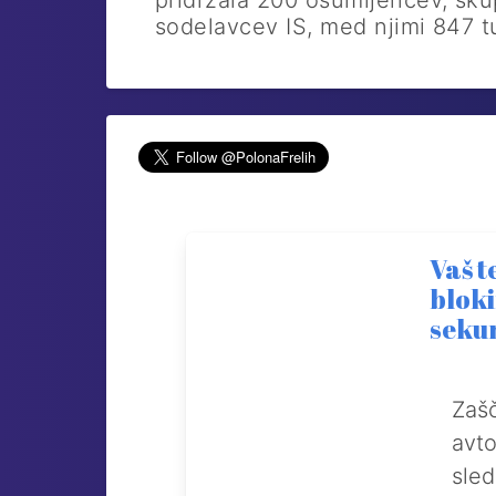
pridržala 200 osumljencev, sk
sodelavcev IS, med njimi 847 t
Vaš t
bloki
seku
Zašč
avto
sle