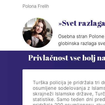
Polona Frelih
»Svet razlag
Osebna stran Polone 
globinska razlaga sve
Privlačnost vse bolj n
Turška policija je pridržala tri
osumljene sodelovanja z Islams
skrajneži Islamske države, ­Tur
statistike. Samo teden dni pred