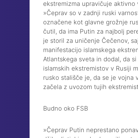
ekstremizma upravičuje aktivno v
»Čeprav so v zadnji ruski varnos
označene kot glavne grožnje rus
čutil, da ima Putin za najbolj p
je storil za uničenje Čečenov, sa
manifestacijo islamskega ekstrem
Atlantskega sveta in dodal, da s
islamskih ekstremistov v Rusiji 
rusko stališče je, da se je vojna
začela z uvozom tujih ekstremis
Budno oko FSB
»Čeprav Putin neprestano ponavl