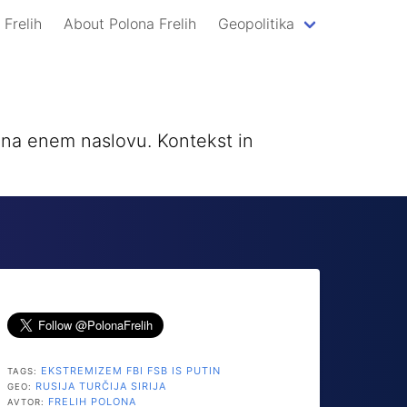
 Frelih
About Polona Frelih
Geopolitika
a na enem naslovu. Kontekst in
EKSTREMIZEM
FBI
FSB
IS
PUTIN
TAGS:
RUSIJA
TURČIJA
SIRIJA
GEO:
FRELIH POLONA
AVTOR: