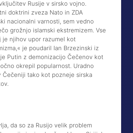
ključitev Rusije v sirsko vojno.
tni doktrini zveza Nato in ZDA
ki nacionalni varnosti, sem vedno
erečo grožnjo islamski ekstremizem. Vse
j je njihov upor razumel kot
izma,« je poudaril Ian Brzezinski iz
i je Putin z demonizacijo Čečenov kot
močno okrepil popularnost. Uradno
 v Čečeniji tako kot pozneje sirska
tov.
ja, da so za Rusijo velik problem