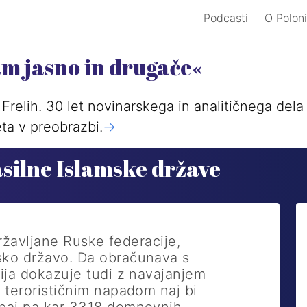
Podcasti
O Poloni
am jasno in drugače«
Frelih. 30 let novinarskega in analitičnega del
ta v preobrazbi.
->
asilne Islamske države
 državljane Ruske federacije,
ko državo. Da obračunava­ s
čija dokazuje tudi z navajanjem
 terorističnim napadom naj bi