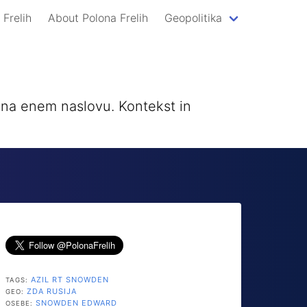
 Frelih
About Polona Frelih
Geopolitika
a na enem naslovu. Kontekst in
AZIL
RT
SNOWDEN
TAGS:
ZDA
RUSIJA
GEO:
SNOWDEN EDWARD
OSEBE: