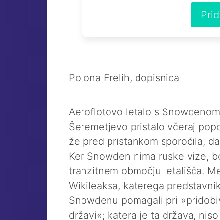
Pri
Polona Frelih, dopisnica
Aeroflotovo letalo s Snowdenom
Šeremetjevo pristalo včeraj popol
že pred pristankom sporočila, da 
Ker Snowden nima ruske vize, bo 
tranzitnem območju letališča. M
Wikileaksa, katerega predstavniki
Snowdenu pomagali pri »pridobiv
državi«; katera je ta država, niso 