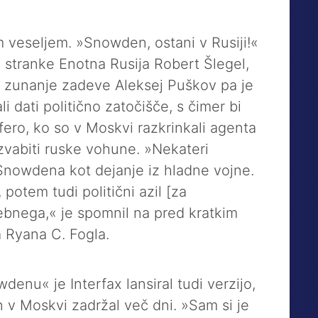
im veseljem. »Snowden, ostani v Rusiji!«
e stranke Enotna Rusija Robert Šlegel,
zunanje zadeve Aleksej Puškov pa je
li dati politično zatočišče, s čimer bi
ero, ko so v Moskvi razkrinkali agenta
 zvabiti ruske vohune. »Nekateri
za Snowdena kot dejanje iz hladne vojne.
 potem tudi politični azil [za
ebnega,« je spomnil na pred kratkim
 Ryana C. Fogla.
denu« je Interfax lansiral tudi verzijo,
 v Moskvi zadržal več dni. »Sam si je