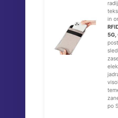
radi
teks
in o
RFID
5G,
post
sled
zase
elek
jadr
viso
teme
zane
po S