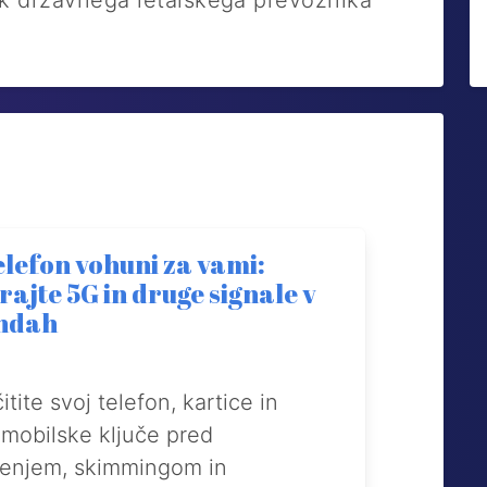
ik državnega letalskega prevoznika
elefon vohuni za vami:
rajte 5G in druge signale v
ndah
itite svoj telefon, kartice in
mobilske ključe pred
denjem, skimmingom in