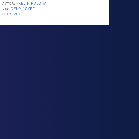
FRELIH POLONA
AVTOR:
DELO
/
SVET
VIR:
2013
LETO: