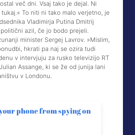
ostal več dni. Vsaj tako je dejal. Ni
 tukaj.« To niti ni tako malo verjetno, je
dsednika Vladimirja Putina Dmitrij
olitični azil, če jo bodo prejeli.
unanji minister Sergej Lavrov. »Mislim,
onudbi, hkrati pa naj se ozira tudi
enu v intervjuju za rusko televizijo RT
Julian Assange, ki se že od junija lani
aništvu v Londonu.
 your phone from spying on