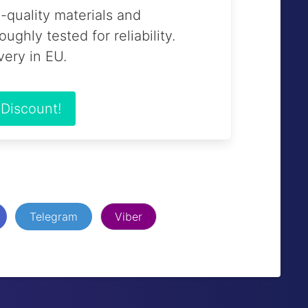
-quality materials and
oughly tested for reliability.
very in EU.
 Discount!
Telegram
Viber