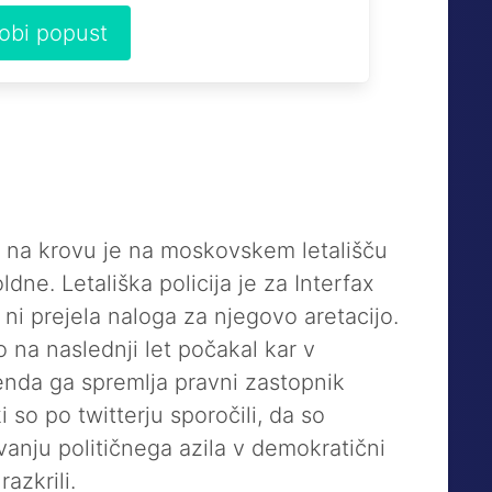
dobi popust
 na krovu je na moskovskem letališču
dne. Letališka policija je za Interfax
ni prejela naloga za njegovo aretacijo.
na naslednji let počakal kar v
enda ga spremlja pravni zastopnik
 so po twitterju sporočili, da so
anju političnega azila v demokratični
razkrili.