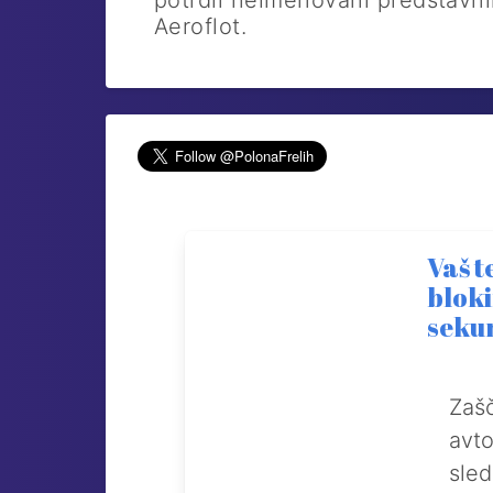
potrdil neimenovani predstavn
Aeroflot.
Vaš t
bloki
seku
Zašč
avto
sle