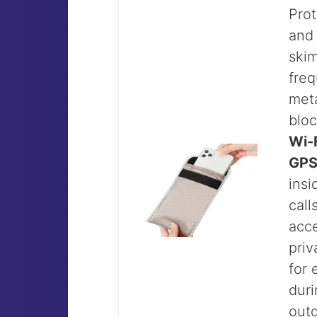
Prot
and 
ski
fre
meta
bloc
Wi-F
GP
insi
call
acce
priv
for 
duri
outd