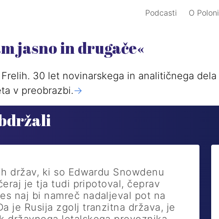
Podcasti
O Poloni
am jasno in drugače«
Frelih. 30 let novinarskega in analitičnega del
ta v preobrazbi.
->
obdržali
vih držav, ki so Edwardu Snowdenu
eraj je tja tudi pripotoval, čeprav
es naj bi namreč nadaljeval pot na
 je Rusija zgolj tranzitna država, je