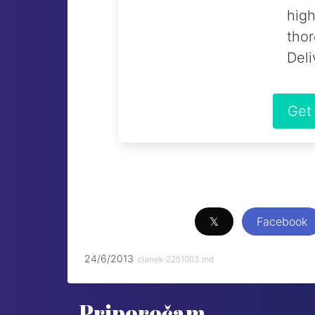
high
thor
Deli
Get
𝕏
Facebook
24/6/2013
clanek-2251003.md
Priporočam