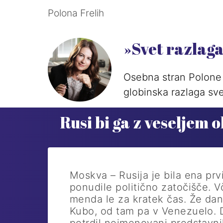
Polona Frelih
»Svet razlag
Osebna stran Polone 
globinska razlaga sve
Rusi bi ga z veseljem 
Moskva – Rusija je bila ena pr
ponudile politično zatočišče. Vč
menda le za kratek čas. Že dan
Kubo, od tam pa v Venezuelo. Da