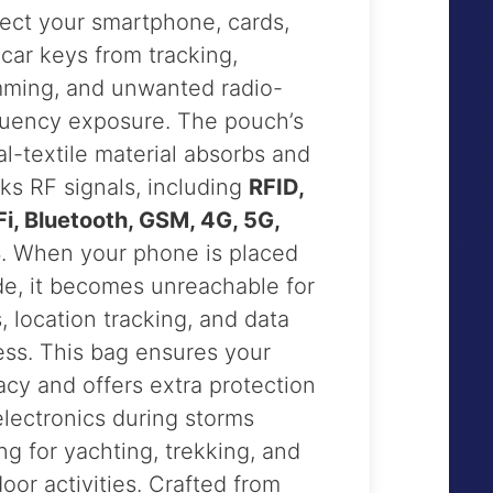
ect your smartphone, cards,
car keys from tracking,
mming, and unwanted radio-
quency exposure. The pouch’s
l-textile material absorbs and
ks RF signals, including
RFID,
i, Bluetooth, GSM, 4G, 5G,
S
. When your phone is placed
de, it becomes unreachable for
s, location tracking, and data
ss. This bag ensures your
acy and offers extra protection
electronics during storms
ng for yachting, trekking, and
oor activities. Crafted from