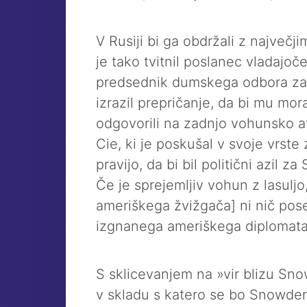
V Rusiji bi ga obdržali z največj
je tako tvitnil poslanec vladajoč
predsednik dumskega odbora za 
izrazil prepričanje, da bi mu mora
odgovorili na zadnjo vohunsko af
Cie, ki je poskušal v svoje vrste
pravijo, da bi bil politični azil 
Če je sprejemljiv vohun z lasuljo,
ameriškega žvižgača] ni nič pos
izgnanega ameriškega diplomata
S sklicevanjem na »vir blizu Snow
v skladu s katero se bo Snowden