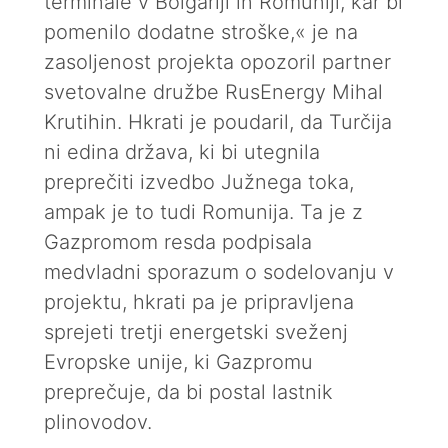
terminale v Bolgariji in Romuniji, kar bi
pomenilo dodatne stroške,« je na
zasoljenost projekta opozoril partner
svetovalne družbe RusEnergy Mihal
Krutihin. Hkrati je poudaril, da Turčija
ni edina država, ki bi utegnila
preprečiti izvedbo Južnega toka,
ampak je to tudi Romunija. Ta je z
Gazpromom resda podpisala
medvladni sporazum o sodelovanju v
projektu, hkrati pa je pripravljena
sprejeti tretji energetski sveženj
Evropske unije, ki Gazpromu
preprečuje, da bi postal lastnik
plinovodov.