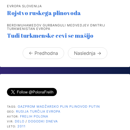
EVROPA SLOVENIJA
Rojstvo ruskega plinovoda
BERDIMUHAMEDOV GURBANGULI MEDVEDJEV DMITRIJ
TURKMENISTAN EVROPA
Tudi turkmenske cevi se mašijo
← Predhodna
Naslednja →
GAZPROM
MADŽARSKO
PLIN
PLINOVOD
PUTIN
TAGS:
RUSIJA
TURČIJA
EVROPA
GEO:
FRELIH POLONA
AVTOR:
DELO
/
DOGODKI DNEVA
VIR:
2011
LETO: