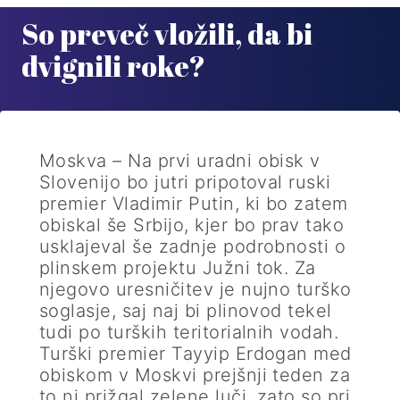
So preveč vložili, da bi
dvignili roke?
Moskva – Na prvi uradni obisk v
Slovenijo bo jutri pripotoval ruski
premier Vladimir Putin, ki bo zatem
obiskal še Srbijo, kjer bo prav tako
usklajeval še zadnje podrobnosti o
plinskem projektu Južni tok. Za
njegovo uresničitev je nujno turško
soglasje, saj naj bi plinovod tekel
tudi po turških teritorialnih vodah.
Turški premier Tayyip Erdogan med
obiskom v Moskvi prejšnji teden za
to ni prižgal zelene luči, zato so pri