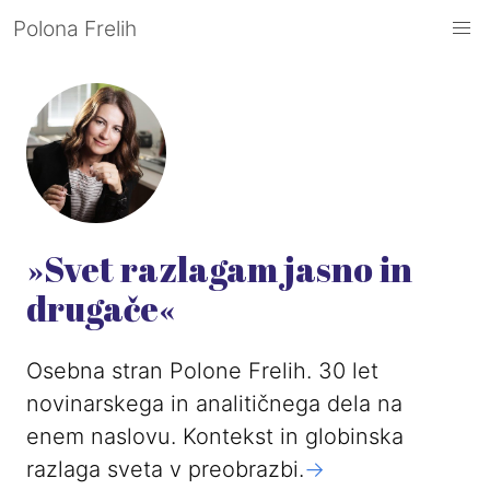
Polona Frelih
»Svet razlagam jasno in
drugače«
Osebna stran Polone Frelih. 30 let
novinarskega in analitičnega dela na
enem naslovu. Kontekst in globinska
razlaga sveta v preobrazbi.
->