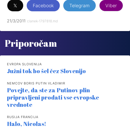
𝕏
Facebook
Telegram
Viber
21/3/2011
clanek-1797818.md
Priporočam
EVROPA SLOVENIJA
Južni tok bo šel čez Slovenijo
NEMCOV BORIS PUTIN VLADIMIR
Povejte, da ste za Putinov plin
pripravljeni prodati vse evropske
vrednote
RUSIJA FRANCIJA
Halo, Nicolas!