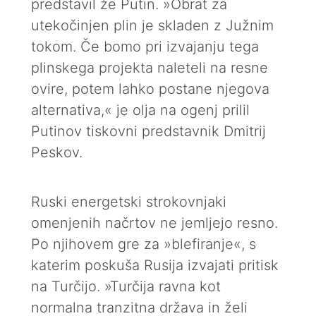
predstavil že Putin. »Obrat za
utekočinjen plin je skladen z Južnim
tokom. Če bomo pri izvajanju tega
plinskega projekta naleteli na resne
ovire, potem lahko postane njegova
alternativa,« je olja na ogenj prilil
Putinov tiskovni predstavnik Dmitrij
Peskov.
Ruski energetski strokovnjaki
omenjenih načrtov ne jemljejo resno.
Po njihovem gre za »blefiranje«, s
katerim poskuša Rusija izvajati pritisk
na Turčijo. »Turčija ravna kot
normalna tranzitna država in želi