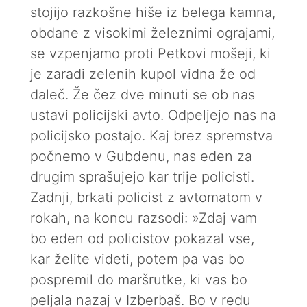
stojijo razkošne hiše iz belega kamna,
obdane z visokimi železnimi ograjami,
se vzpenjamo proti Petkovi mošeji, ki
je zaradi zelenih kupol vidna že od
daleč. Že čez dve minuti se ob nas
ustavi policijski avto. Odpeljejo nas na
policijsko postajo. Kaj brez spremstva
počnemo v Gubdenu, nas eden za
drugim sprašujejo kar trije policisti.
Zadnji, brkati policist z avtomatom v
rokah, na koncu razsodi: »Zdaj vam
bo eden od policistov pokazal vse,
kar želite videti, potem pa vas bo
pospremil do maršrutke, ki vas bo
peljala nazaj v Izberbaš. Bo v redu