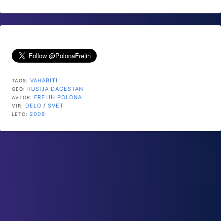
VAHABITI
TAGS:
RUSIJA
DAGESTAN
GEO:
FRELIH POLONA
AVTOR:
DELO
/
SVET
VIR:
2008
LETO: