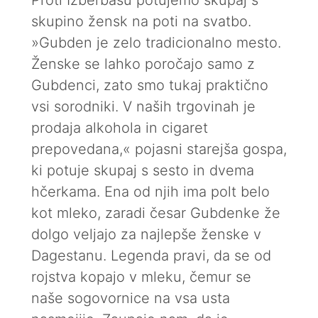
Proti Izberbašu potujemo skupaj s
skupino žensk na poti na svatbo.
»Gubden je zelo tradicionalno mesto.
Ženske se lahko poročajo samo z
Gubdenci, zato smo tukaj praktično
vsi sorodniki. V naših trgovinah je
prodaja alkohola in cigaret
prepovedana,« pojasni starejša gospa,
ki potuje skupaj s sesto in dvema
hčerkama. Ena od njih ima polt belo
kot mleko, zaradi česar Gubdenke že
dolgo veljajo za najlepše ženske v
Dagestanu. Legenda pravi, da se od
rojstva kopajo v mleku, čemur se
naše sogovornice na vsa usta