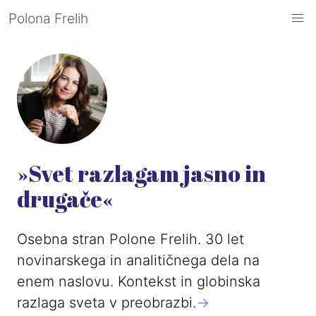
Polona Frelih
»Svet razlagam jasno in
drugače«
Osebna stran Polone Frelih. 30 let
novinarskega in analitičnega dela na
enem naslovu. Kontekst in globinska
razlaga sveta v preobrazbi.
->