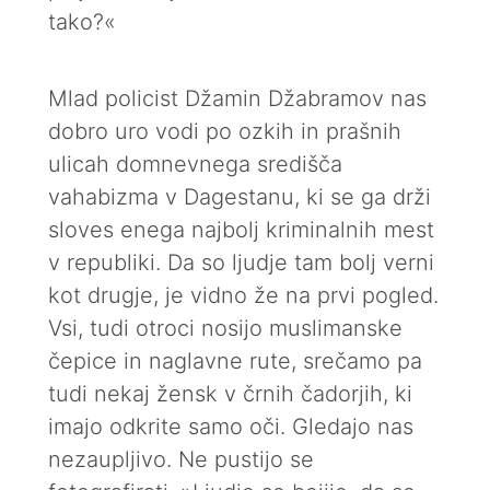
tako?«
Mlad policist Džamin Džabramov nas
dobro uro vodi po ozkih in prašnih
ulicah domnevnega središča
vahabizma v Dagestanu, ki se ga drži
sloves enega najbolj kriminalnih mest
v republiki. Da so ljudje tam bolj verni
kot drugje, je vidno že na prvi pogled.
Vsi, tudi otroci nosijo muslimanske
čepice in naglavne rute, srečamo pa
tudi nekaj žensk v črnih čadorjih, ki
imajo odkrite samo oči. Gledajo nas
nezaupljivo. Ne pustijo se