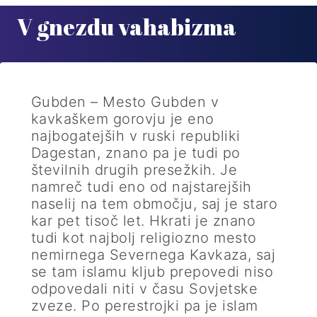
V gnezdu vahabizma
Gubden – Mesto Gubden v
kavkaškem gorovju je eno
najbogatejših v ruski republiki
Dagestan, znano pa je tudi po
številnih drugih presežkih. Je
namreč tudi eno od najstarejših
naselij na tem območju, saj je staro
kar pet tisoč let. Hkrati je znano
tudi kot najbolj religiozno mesto
nemirnega Severnega Kavkaza, saj
se tam islamu kljub prepovedi niso
odpovedali niti v času Sovjetske
zveze. Po perestrojki pa je islam