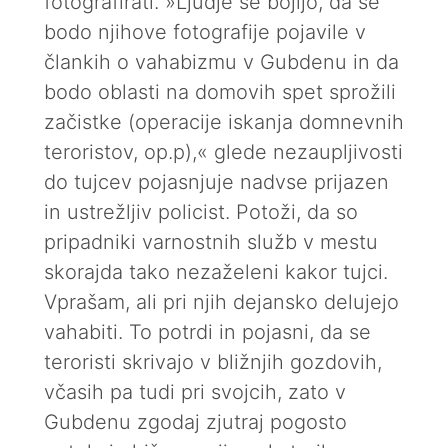
fotografirati. »Ljudje se bojijo, da se
bodo njihove fotografije pojavile v
člankih o vahabizmu v Gubdenu in da
bodo oblasti na domovih spet sprožili
začistke (operacije iskanja domnevnih
teroristov, op.p),« glede nezaupljivosti
do tujcev pojasnjuje nadvse prijazen
in ustrežljiv policist. Potoži, da so
pripadniki varnostnih služb v mestu
skorajda tako nezaželeni kakor tujci.
Vprašam, ali pri njih dejansko delujejo
vahabiti. To potrdi in pojasni, da se
teroristi skrivajo v bližnjih gozdovih,
včasih pa tudi pri svojcih, zato v
Gubdenu zgodaj zjutraj pogosto