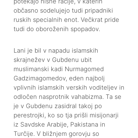
potekajo hišne racije, v katerih
občasno sodelujejo tudi pripadniki
ruskih specialnih enot. Večkrat pride
tudi do oboroženih spopadov.
Lani je bil v napadu islamskih
skrajnežev v Gubdenu ubit
muslimanski kadi Nurmagomed
Gadzimagomedov, eden najbolj
vplivnih islamskih verskih voditeljev in
odločen nasprotnik vahabizma. Ta se
je v Gubdenu zasidral takoj po
perestrojki, ko so tja prišli misijonarji
iz Savdske Arabije, Pakistana in
Turčije. V bližnjem gorovju so