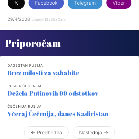
𝕏
Facebook
Telegram
Viber
29/4/2008
clanek-1383533.md
Priporočam
DAGESTAN RUSIJA
Brez milosti za vahabite
RUSIJA ČEČENIJA
Dežela Putinovih 99 odstotkov
ČEČENIJA RUSIJA
Včeraj Čečenija, danes Kadiristan
← Predhodna
Naslednja →