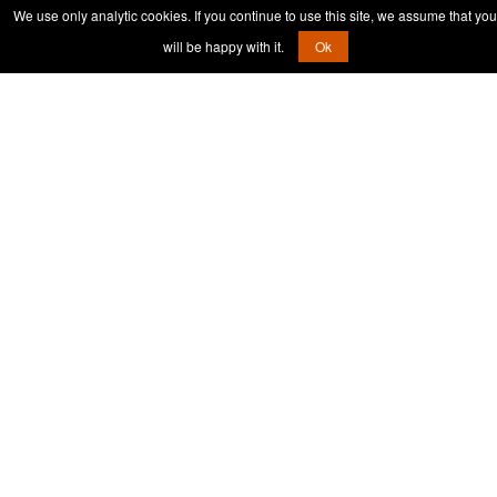
We use only analytic cookies. If you continue to use this site, we assume that you
will be happy with it.
Ok
Iskanje:
Frelih.org
|
𝕏 Polona Frelih
| Youtube
AlternativaSi
|
Zaščiteno z
Kibervarnost.si