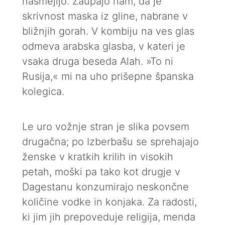
nasmejijo. Zaupajo nam, da je
skrivnost maska iz gline, nabrane v
bližnjih gorah. V kombiju na ves glas
odmeva arabska glasba, v kateri je
vsaka druga beseda Alah. »To ni
Rusija,« mi na uho prišepne španska
kolegica.
Le uro vožnje stran je slika povsem
drugačna; po Izberbašu se sprehajajo
ženske v kratkih krilih in visokih
petah, moški pa tako kot drugje v
Dagestanu konzumirajo neskončne
količine vodke in konjaka. Za radosti,
ki jim jih prepoveduje religija, menda