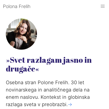
Polona Frelih
»Svet razlagam jasno in
drugače«
Osebna stran Polone Frelih. 30 let
novinarskega in analitičnega dela na
enem naslovu. Kontekst in globinska
razlaga sveta v preobrazbi.
->