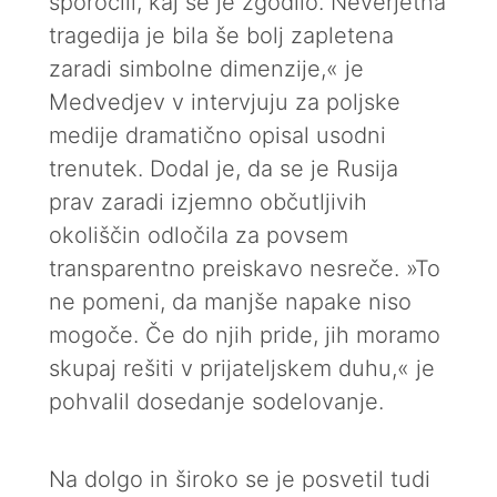
sporočili, kaj se je zgodilo. Neverjetna
tragedija je bila še bolj zapletena
zaradi simbolne dimenzije,« je
Medvedjev v intervjuju za poljske
medije dramatično opisal usodni
trenutek. Dodal je, da se je Rusija
prav zaradi izjemno občutljivih
okoliščin odločila za povsem
transparentno preiskavo nesreče. »To
ne pomeni, da manjše napake niso
mogoče. Če do njih pride, jih moramo
skupaj rešiti v prijateljskem duhu,« je
pohvalil dosedanje sodelovanje.
Na dolgo in široko se je posvetil tudi