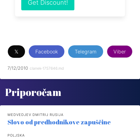
Get Discount!
𝕏
Facebook
Telegram
Viber
7/12/2010
clanek-1757646.md
Priporočam
MEDVEDJEV DMITRIJ RUSIJA
Slovo od predhodnikove zapuščine
POLJSKA