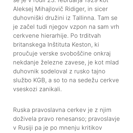
se je v rodil 23. februarja 1929 kot
Aleksej Mihajlovič Ridiger, in sicer
duhovniški družini iz Tallinna. Tam se
je začel tudi njegov vzpon na sam vrh
cerkvene hierarhije. Po trditvah
britanskega Inštituta Keston, ki
proučuje verske svoboščine onkraj
nekdanje železne zavese, je kot mlad
duhovnik sodeloval z rusko tajno
službo KGB, a so to na sedežu cerkve
vseskozi zanikali.
Ruska pravoslavna cerkev je z njim
doživela pravo renesanso; pravoslavje
v Rusiji pa je po mnenju kritikov