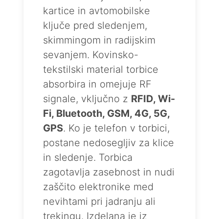
kartice in avtomobilske
ključe pred sledenjem,
skimmingom in radijskim
sevanjem. Kovinsko-
tekstilski material torbice
absorbira in omejuje RF
signale, vključno z
RFID, Wi-
Fi, Bluetooth, GSM, 4G, 5G,
GPS
. Ko je telefon v torbici,
postane nedosegljiv za klice
in sledenje. Torbica
zagotavlja zasebnost in nudi
zaščito elektronike med
nevihtami pri jadranju ali
trekingu. Izdelana je iz