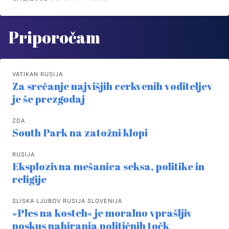
Priporočam
VATIKAN RUSIJA
Za srečanje najvišjih cerkvenih voditeljev
je še prezgodaj
ZDA
South Park na zatožni klopi
RUSIJA
Eksplozivna mešanica seksa, politike in
religije
SLISKA LJUBOV RUSIJA SLOVENIJA
»Ples na kosteh« je moralno vprašljiv
poskus nabiranja političnih točk