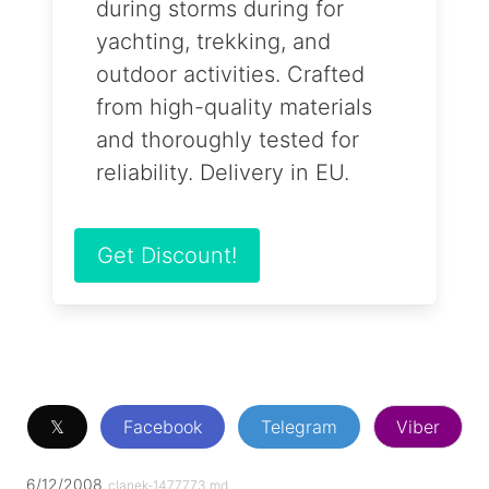
during storms during for
yachting, trekking, and
outdoor activities. Crafted
from high-quality materials
and thoroughly tested for
reliability. Delivery in EU.
Get Discount!
𝕏
Facebook
Telegram
Viber
6/12/2008
clanek-1477773.md