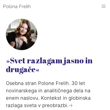
Polona Frelih
»Svet razlagam jasno in
drugače«
Osebna stran Polone Frelih. 30 let
novinarskega in analitičnega dela na
enem naslovu. Kontekst in globinska
razlaga sveta v preobrazbi.
->