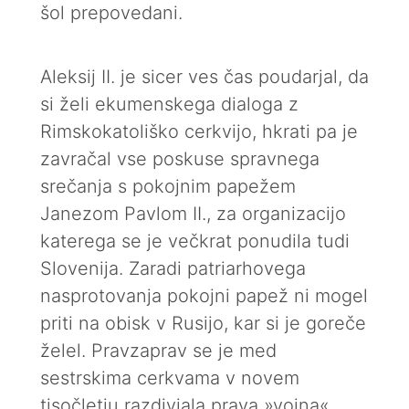
šol prepovedani.
Aleksij II. je sicer ves čas poudarjal, da
si želi ekumenskega dialoga z
Rimskokatoliško cerkvijo, hkrati pa je
zavračal vse poskuse spravnega
srečanja s pokojnim papežem
Janezom Pavlom II., za organizacijo
katerega se je večkrat ponudila tudi
Slovenija. Zaradi patriarhovega
nasprotovanja pokojni papež ni mogel
priti na obisk v Rusijo, kar si je goreče
želel. Pravzaprav se je med
sestrskima cerkvama v novem
tisočletju razdivjala prava »vojna«.