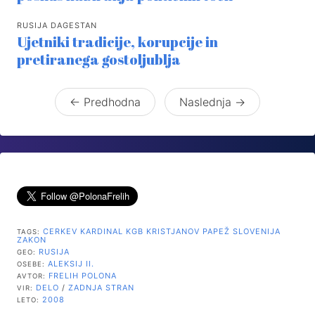
RUSIJA DAGESTAN
Ujetniki tradicije, korupcije in
pretiranega gostoljublja
← Predhodna
Naslednja →
CERKEV
KARDINAL
KGB
KRISTJANOV
PAPEŽ
SLOVENIJA
TAGS:
ZAKON
RUSIJA
GEO:
ALEKSIJ II.
OSEBE:
FRELIH POLONA
AVTOR:
DELO
/
ZADNJA STRAN
VIR:
2008
LETO: