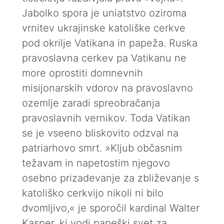
Jabolko spora je uniatstvo oziroma
vrnitev ukrajinske katoliške cerkve
pod okrilje Vatikana in papeža. Ruska
pravoslavna cerkev pa Vatikanu ne
more oprostiti domnevnih
misijonarskih vdorov na pravoslavno
ozemlje zaradi spreobračanja
pravoslavnih vernikov. Toda Vatikan
se je vseeno bliskovito odzval na
patriarhovo smrt. »Kljub občasnim
težavam in napetostim njegovo
osebno prizadevanje za zbliževanje s
katoliško cerkvijo nikoli ni bilo
dvomljivo,« je sporočil kardinal Walter
Kasper, ki vodi papeški svet za