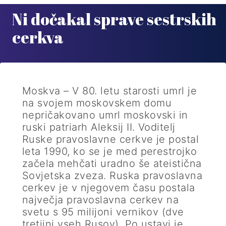
Ni dočakal sprave sestrskih
cerkva
Moskva – V 80. letu starosti umrl je
na svojem moskovskem domu
nepričakovano umrl moskovski in
ruski patriarh Aleksij II. Voditelj
Ruske pravoslavne cerkve je postal
leta 1990, ko se je med perestrojko
začela mehčati uradno še ateistična
Sovjetska zveza. Ruska pravoslavna
cerkev je v njegovem času postala
največja pravoslavna cerkev na
svetu s 95 milijoni vernikov (dve
tretjini vseh Rusov). Po ustavi je