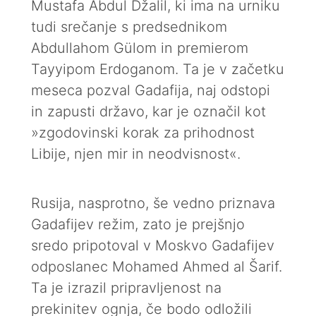
Mustafa Abdul Džalil, ki ima na urniku
tudi srečanje s predsednikom
Abdullahom Gülom in premierom
Tayyipom Erdoganom. Ta je v začetku
meseca pozval Gadafija, naj odstopi
in zapusti državo, kar je označil kot
»zgodovinski korak za prihodnost
Libije, njen mir in neodvisnost«.
Rusija, nasprotno, še vedno priznava
Gadafijev režim, zato je prejšnjo
sredo pripotoval v Moskvo Gadafijev
odposlanec Mohamed Ahmed al Šarif.
Ta je izrazil pripravljenost na
prekinitev ognja, če bodo odložili