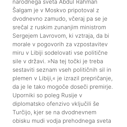
narodnega sveta Abdul Rahman
Šalgam je v Moskvo pripotoval z
dvodnevno zamudo, včeraj pa se je
srečal z ruskim zunanjim ministrom
Sergejem Lavrovom, ki vztraja, da bi
morale v pogovorih za vzpostavitev
miru v Libiji sodelovati vse politične
sile v državi. »Na tej točki je treba
sestaviti seznam vseh političnih sil in
plemen v Libiji,« je izrazil prepričanje,
da je le tako mogoče doseči premirje.
Uporniki so poleg Rusije v
diplomatsko ofenzivo vključili še
Turčijo, kjer se na dvodnevnem
obisku mudi vodja prehodnega sveta