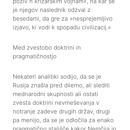
poziv h križarskim vojnam«, na kar se
je njegov naslednik odzval z
besedami, da gre za »nesprejemljivo
izjavo, ki vodi k spopadu civilizacij.«
Med zvestobo doktrini in
pragmatičnostjo
Nekateri analitiki sodijo, da se je
Rusija znašla pred dilemo, ali slediti
mednarodni skupnosti ali ostati
zvesta doktrini nevmeševanja v
notranje zadeve drugih držav, drugi
pa menijo, da se je odločila za enako
pragmatično stališče kakor Nemčija in