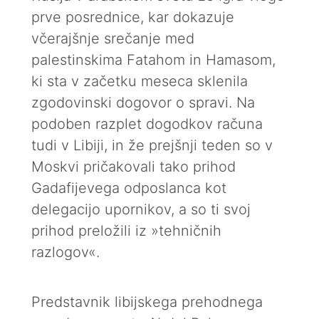
prve posrednice, kar dokazuje
včerajšnje srečanje med
palestinskima Fatahom in Hamasom,
ki sta v začetku meseca sklenila
zgodovinski dogovor o spravi. Na
podoben razplet dogodkov računa
tudi v Libiji, in že prejšnji teden so v
Moskvi pričakovali tako prihod
Gadafijevega odposlanca kot
delegacijo upornikov, a so ti svoj
prihod preložili iz »tehničnih
razlogov«.
Predstavnik libijskega prehodnega