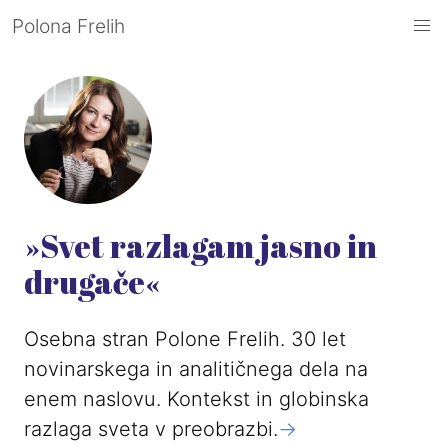
Polona Frelih
»Svet razlagam jasno in
drugače«
Osebna stran Polone Frelih. 30 let
novinarskega in analitičnega dela na
enem naslovu. Kontekst in globinska
razlaga sveta v preobrazbi.
->