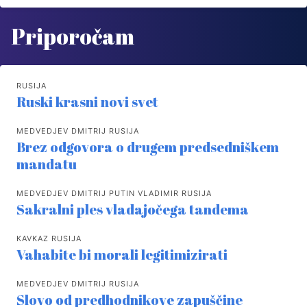
Priporočam
RUSIJA
Ruski krasni novi svet
MEDVEDJEV DMITRIJ RUSIJA
Brez odgovora o drugem predsedniškem
mandatu
MEDVEDJEV DMITRIJ PUTIN VLADIMIR RUSIJA
Sakralni ples vladajočega tandema
KAVKAZ RUSIJA
Vahabite bi morali legitimizirati
MEDVEDJEV DMITRIJ RUSIJA
Slovo od predhodnikove zapuščine