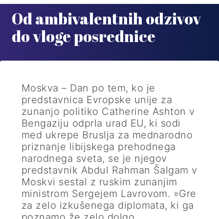
Od ambivalentnih odzivov
do vloge posrednice
Moskva – Dan po tem, ko je
predstavnica Evropske unije za
zunanjo politiko Catherine Ashton v
Bengaziju odprla urad EU, ki sodi
med ukrepe Bruslja za mednarodno
priznanje libijskega prehodnega
narodnega sveta, se je njegov
predstavnik Abdul Rahman Šalgam v
Moskvi sestal z ruskim zunanjim
ministrom Sergejem Lavrovom. »Gre
za zelo izkušenega diplomata, ki ga
poznamo že zelo dolgo.