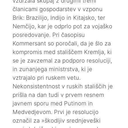
vzdržala skupaj z drugimi tremi
članicami gospodarstev v vzponu
Brik: Brazilijo, Indijo in Kitajsko, ter
Nemčijo, kar je odprlo pot za vojaško
posredovanje. Pri časopisu
Kommersant so poročali, da je šlo za
kompromis med stališčem Kremlja, ki
se je zavzemal za podporo resoluciji,
in zunanjega ministrstva, ki je
vztrajalo pri ruskem vetu.
Nekonsistentnost v ruskih stališčih je
prišla na dan tudi v prvem resnem
javnem sporu med Putinom in
Medvedjevom. Prvi je resolucijo
označil za »škodljiv srednjeveški