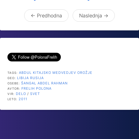
← Predhodna
Naslednja →
ABDUL
KITAJSKO
MEDVEDJEV
OROŽJE
TAGS:
LIBIJA
RUSIJA
GEO:
ŠANGAL ABDEL RAHMAN
OSEBE:
FRELIH POLONA
AVTOR:
DELO
/
SVET
VIR:
2011
LETO: