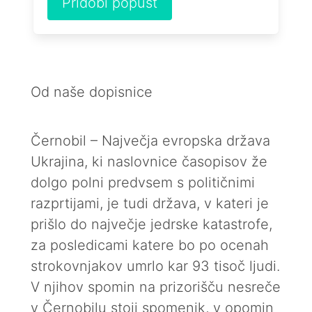
Pridobi popust
Od naše dopisnice
Černobil – Največja evropska država
Ukrajina, ki naslovnice časopisov že
dolgo polni predvsem s političnimi
razprtijami, je tudi država, v kateri je
prišlo do največje jedrske katastrofe,
za posledicami katere bo po ocenah
strokovnjakov umrlo kar 93 tisoč ljudi.
V njihov spomin na prizorišču nesreče
v Černobilu stoji spomenik, v opomin