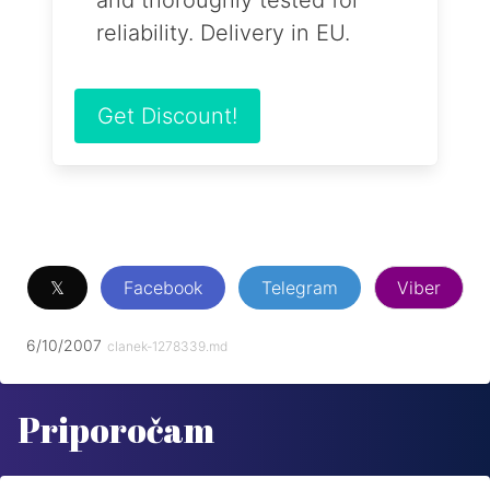
and thoroughly tested for
reliability. Delivery in EU.
Get Discount!
𝕏
Facebook
Telegram
Viber
6/10/2007
clanek-1278339.md
Priporočam