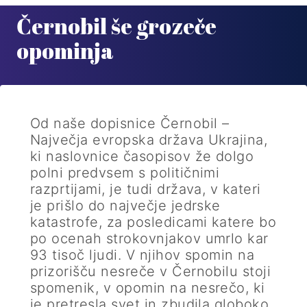
Černobil še grozeče
opominja
Od naše dopisnice Černobil –
Največja evropska država Ukrajina,
ki naslovnice časopisov že dolgo
polni predvsem s političnimi
razprtijami, je tudi država, v kateri
je prišlo do največje jedrske
katastrofe, za posledicami katere bo
po ocenah strokovnjakov umrlo kar
93 tisoč ljudi. V njihov spomin na
prizorišču nesreče v Černobilu stoji
spomenik, v opomin na nesrečo, ki
je pretresla svet in zbudila globoko