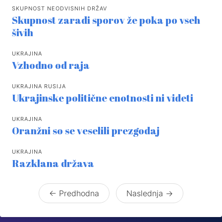
SKUPNOST NEODVISNIH DRŽAV
Skupnost zaradi sporov že poka po vseh
šivih
UKRAJINA
Vzhodno od raja
UKRAJINA RUSIJA
Ukrajinske politične enotnosti ni videti
UKRAJINA
Oranžni so se veselili prezgodaj
UKRAJINA
Razklana država
← Predhodna
Naslednja →