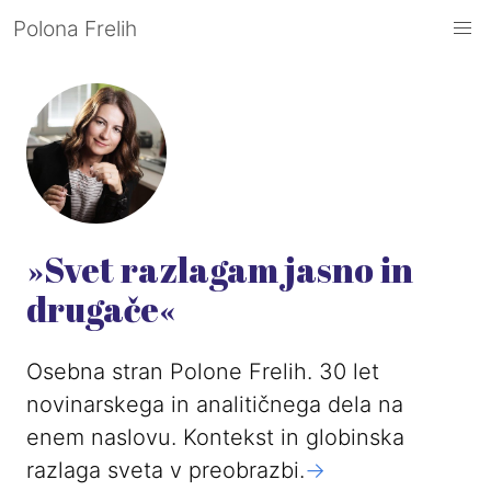
Polona Frelih
»Svet razlagam jasno in
drugače«
Osebna stran Polone Frelih. 30 let
novinarskega in analitičnega dela na
enem naslovu. Kontekst in globinska
razlaga sveta v preobrazbi.
->